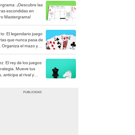
rgrama: ¡Descubre las
ras escondidas en
ro Mastergrama!
rio: El legendario juego
rtas que nunca pasa de
 Organiza el mazo y
stra tu habilidad.
z: El rey de los juegos
trategia. Mueve tus
, anticipa al rival y
gue el jaque mate.