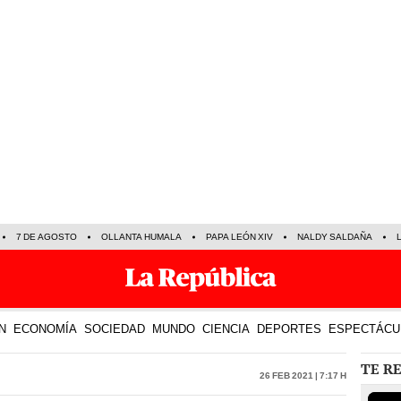
7 DE AGOSTO
OLLANTA HUMALA
PAPA LEÓN XIV
NALDY SALDAÑA
N
ECONOMÍA
SOCIEDAD
MUNDO
CIENCIA
DEPORTES
ESPECTÁCU
TE R
26 Feb 2021 | 7:17 h