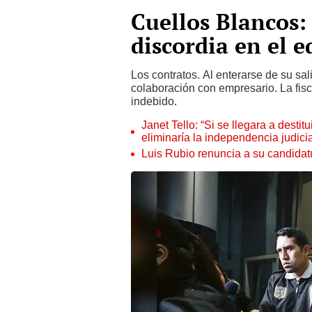
Cuellos Blancos:
discordia en el e
Los contratos. Al enterarse de su sa
colaboración con empresario. La fis
indebido.
Janet Tello: “Si se llegara a desti
eliminaría la independencia judicia
Luis Rubio renuncia a su candidat