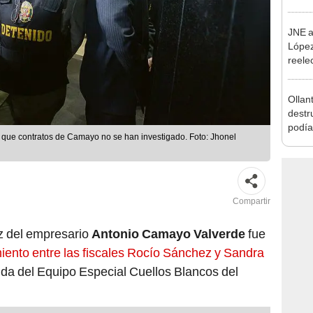
JNE a
López
reele
Munic
Ollan
destr
podía
que contratos de Camayo no se han investigado. Foto: Jhonel
2026
Compartir
az del empresario
Antonio Camayo
Valverde
fue
iento entre las fiscales Rocío Sánchez y Sandra
lida del Equipo Especial Cuellos Blancos del