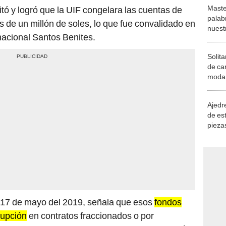
Maste
itó y logró que la UIF congelara las cuentas de
palab
de un millón de soles, lo que fue convalidado en
nuest
nacional Santos Benites.
Solita
de ca
moda.
demue
Ajedre
de es
piezas
consi
el 17 de mayo del 2019, señala que esos
fondos
rupción
en contratos fraccionados o por