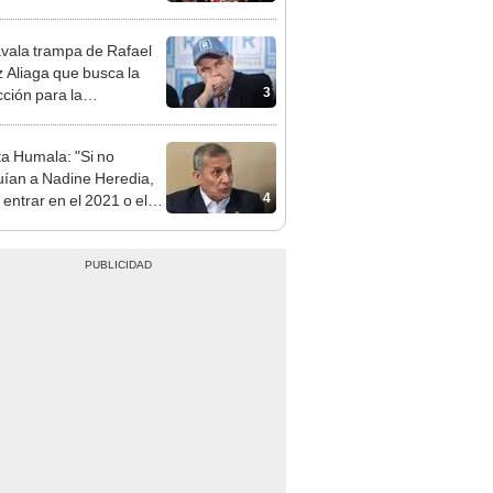
vala trampa de Rafael
 Aliaga que busca la
3
cción para la
ipalidad de Lima
ta Humala: "Si no
uían a Nadine Heredia,
4
 entrar en el 2021 o el
"