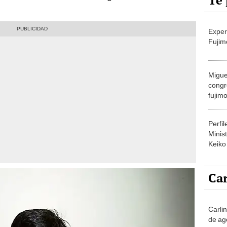
Te 
Exper
Fujim
Migue
congr
fujimo
prime
Perfi
Minist
Keiko
Car
Carli
de ag