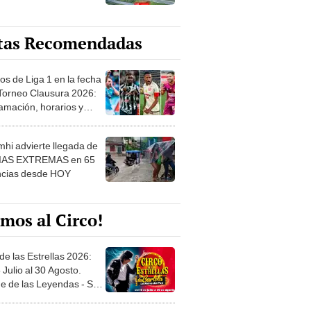
tas Recomendadas
os de Liga 1 en la fecha
 Torneo Clausura 2026:
amación, horarios y
 ver
hi advierte llegada de
IAS EXTREMAS en 65
ncias desde HOY
mos al Circo!
de las Estrellas 2026:
 Julio al 30 Agosto.
e de las Leyendas - San
l