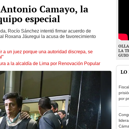
 Antonio Camayo, la
quipo especial
lida, Rocío Sánchez intentó firmar acuerdo de
cal Roxana Jáuregui la acusa de favorecimiento
OLLA
LA T
tuir a un juez porque una autoridad discrepa, se
GUIO
l”
ura a la alcaldía de Lima por Renovación Popular
LO
Fisca
prisi
por p
incom
ideol
Congr
lider
Cáma