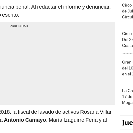
Circo
cia penal. Al redactar el informe y denunciar,
de Jul
 escrito.
Círcul
Circo
Del 2
Costa
Gran 
del 10
en el
La Ca
17 de 
Mega 
018, la fiscal de lavado de activos Rosana Villar
 a
Antonio Camayo
, María Izaguirre Feria y al
Ju