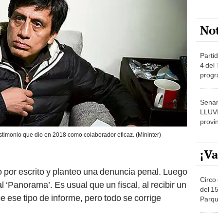
No
Partid
4 del
progr
dónde
Senam
LLUV
provi
estimonio que dio en 2018 como colaborador eficaz. (Mininter)
¡Va
 por escrito y planteo una denuncia penal. Luego
Circo 
al ‘Panorama’. Es usual que un fiscal, al recibir un
del 15
ce ese tipo de informe, pero todo se corrige
Parqu
Migue