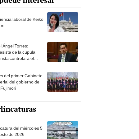
puede interesar
iencia laboral de Keiko
ori
l Ángel Torres:
esista de la cúpula
rista controlará el
r año del Senado
les del primer Gabinete
erial del gobierno de
 Fujimori
lincaturas
ncatura del miércoles 5
osto de 2026