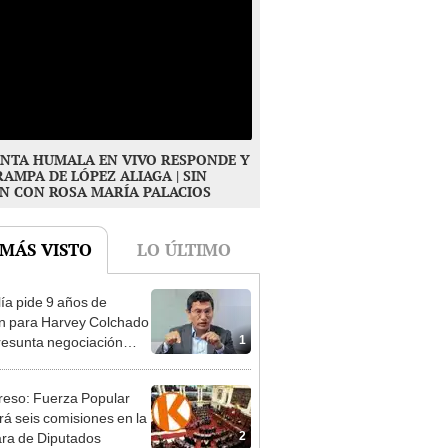
NTA HUMALA EN VIVO RESPONDE Y
RAMPA DE LÓPEZ ALIAGA | SIN
N CON ROSA MARÍA PALACIOS
 MÁS VISTO
LO ÚLTIMO
lía pide 9 años de
ón para Harvey Colchado
1
resunta negociación
patible y falsedad
ógica
eso: Fuerza Popular
ará seis comisiones en la
2
ra de Diputados