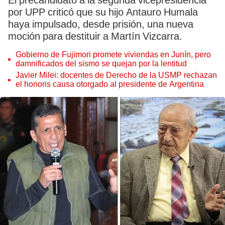
El precandidato a la segunda vicepresidencia
por UPP criticó que su hijo Antauro Humala
haya impulsado, desde prisión, una nueva
moción para destituir a Martín Vizcarra.
Gobierno de Fujimori promete viviendas en Junín, pero
damnificados del sismo se quejan por la lentitud
Javier Milei: docentes de Derecho de la USMP rechazan
el honoris causa otorgado al presidente de Argentina