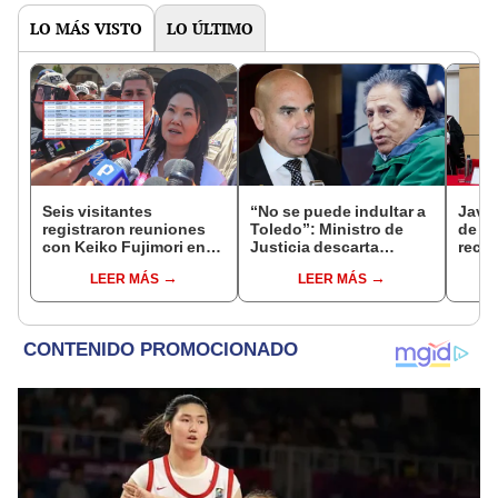
LO MÁS VISTO
LO ÚLTIMO
Seis visitantes
“No se puede indultar a
Javie
registraron reuniones
Toledo”: Ministro de
de D
con Keiko Fujimori en
Justicia descarta
recha
las mismas horas que la
beneficio para el
causa
LEER MÁS
LEER MÁS
presidenta se
exmandatario
presi
encontraba en Junín