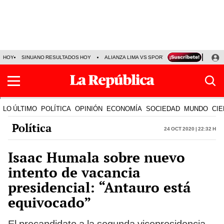
HOY
SINUANO RESULTADOS HOY
ALIANZA LIMA VS SPORT BOYS
JORGE MES
LO ÚLTIMO
POLÍTICA
OPINIÓN
ECONOMÍA
SOCIEDAD
MUNDO
CIE
Política
24 Oct 2020 | 22:32 h
Isaac Humala sobre nuevo
intento de vacancia
presidencial: “Antauro está
equivocado”