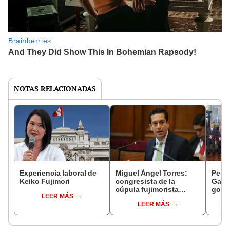
NOTAS RELACIONADAS
Experiencia laboral de
Miguel Ángel Torres:
Perfi
Keiko Fujimori
congresista de la
Gabin
cúpula fujimorista
gobi
LEER MÁS
controlará el primer año
Fujim
LEER MÁS
del Senado