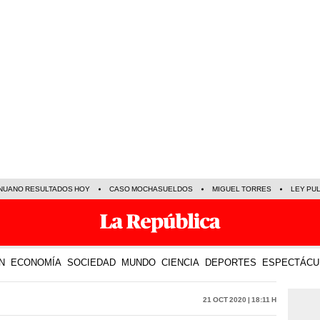
NUANO RESULTADOS HOY
CASO MOCHASUELDOS
MIGUEL TORRES
LEY PU
N
ECONOMÍA
SOCIEDAD
MUNDO
CIENCIA
DEPORTES
ESPECTÁCU
21 Oct 2020 | 18:11 h