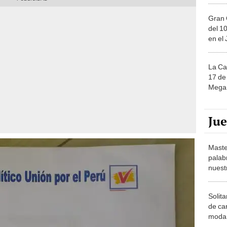
Gran 
del 10
en el
La Ca
17 de 
Mega 
Ju
Maste
palab
nuest
Solita
de ca
moda.
demue