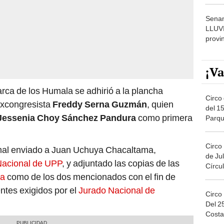
dónde
Senam
LLUV
provi
¡Va
iarca de los Humala se adhirió a la plancha
Circo 
excongresista
Freddy Serna Guzmán
, quien
del 15
Jessenia Choy Sánchez Pandura
como primera
Parqu
Migue
Circo
rmal enviado a Juan Uchuya Chacaltama,
de Jul
Nacional de UPP
, y adjuntado las copias de las
Círcul
la
como de los dos mencionados con el fin de
ntes exigidos por el
Jurado Nacional de
Circo
Del 2
Costa