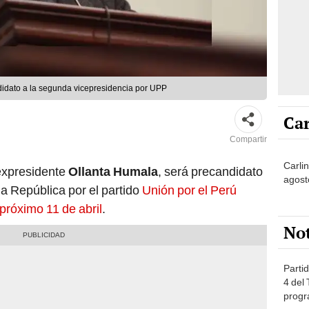
idato a la segunda vicepresidencia por UPP
Car
Compartir
Carli
 expresidente
Ollanta Humala
, será precandidato
agost
la República por el partido
Unión por el Perú
próximo 11 de abril
.
No
Partid
4 del
progr