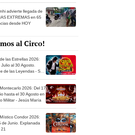
 ver
hi advierte llegada de
IAS EXTREMAS en 65
ncias desde HOY
mos al Circo!
de las Estrellas 2026:
 Julio al 30 Agosto.
e de las Leyendas - San
l
 Montecarlo 2026: Del 17
io hasta el 30 Agosto en
o Militar - Jesús María
 Místico Condor 2026:
5 de Junio. Explanada
 21