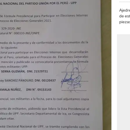
Ajedre
de es
piezas
consi