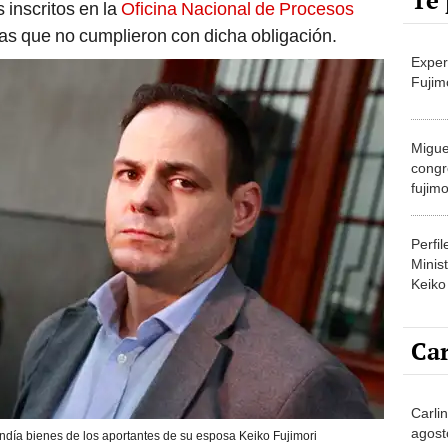
Te 
 inscritos en la
Oficina Nacional de Procesos
as que no cumplieron con dicha obligación.
Exper
Fujim
Migue
congr
fujimo
prime
Perfi
Minist
Keiko
Car
Carlin
agost
ndía bienes de los aportantes de su esposa Keiko Fujimori