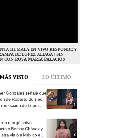
NTA HUMALA EN VIVO RESPONDE Y
RAMPA DE LÓPEZ ALIAGA | SIN
N CON ROSA MARÍA PALACIOS
 MÁS VISTO
LO ÚLTIMO
er Gonzáles señala que
ión de Roberto Burneo
1
 reelección de López
a no representan al JNE
rno otorgó salvo
cto a Betssy Chávez y
2
istra viajó a México en