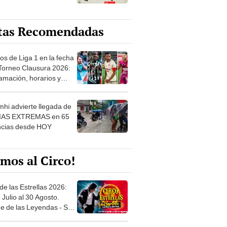
tas Recomendadas
os de Liga 1 en la fecha
 Torneo Clausura 2026:
amación, horarios y
 ver
hi advierte llegada de
IAS EXTREMAS en 65
ncias desde HOY
mos al Circo!
de las Estrellas 2026:
 Julio al 30 Agosto.
e de las Leyendas - San
l