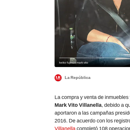
keiko fujimori mark vito
La República
La compra y venta de inmuebles y
Mark Vito Villanella
, debido a q
aportaron a las campañas presi
2016. De acuerdo con los regist
Villanella
completó 108 operacion