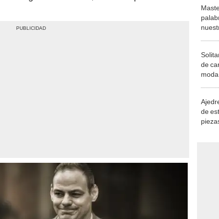
Maste
palab
nuest
Solita
de ca
moda.
demue
Ajedre
de es
piezas
consi