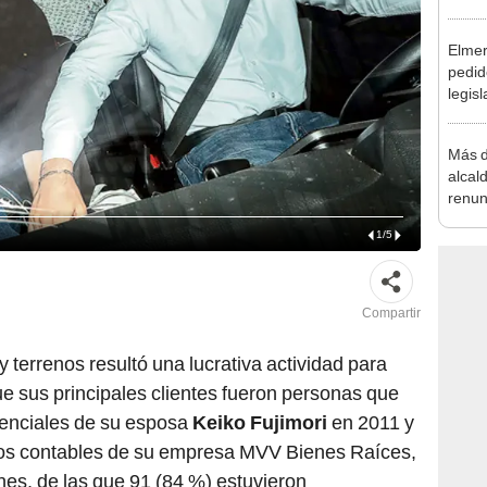
la m
Elmer
pedid
legisl
por "
Más d
alcal
renun
reele
1
/
5
Compartir
 terrenos resultó una lucrativa actividad para
ue sus principales clientes fueron personas que
denciales de su esposa
Keiko Fujimori
en 2011 y
ros contables de su empresa MVV Bienes Raíces,
es, de las que 91 (84 %) estuvieron