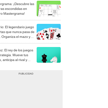
rgrama: ¡Descubre las
ras escondidas en
ro Mastergrama!
rio: El legendario juego
rtas que nunca pasa de
 Organiza el mazo y
stra tu habilidad.
z: El rey de los juegos
trategia. Mueve tus
, anticipa al rival y
gue el jaque mate.