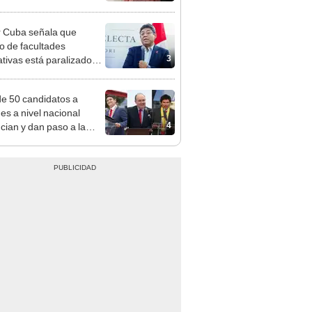
adrugada
 Cuba señala que
o de facultades
3
ativas está paralizado
trámite burocrático"
e 50 candidatos a
des a nivel nacional
4
cian y dan paso a la
cción encubierta