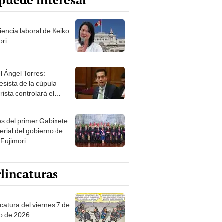
puede interesar
iencia laboral de Keiko
ori
l Ángel Torres:
esista de la cúpula
rista controlará el
r año del Senado
les del primer Gabinete
erial del gobierno de
 Fujimori
lincaturas
catura del viernes 7 de
o de 2026