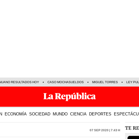
NUANO RESULTADOS HOY
CASO MOCHASUELDOS
MIGUEL TORRES
LEY PU
N
ECONOMÍA
SOCIEDAD
MUNDO
CIENCIA
DEPORTES
ESPECTÁCU
TE R
07 Sep 2020 | 7:43 h