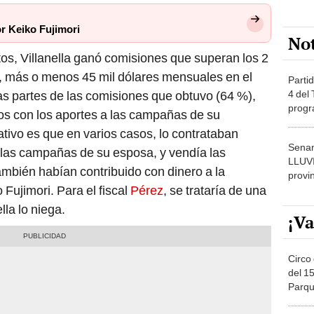
or Keiko Fujimori
No
os, Villanella ganó comisiones que superan los 2
s, más o menos 45 mil dólares mensuales en el
Partid
4 del
tas partes de las comisiones que obtuvo (64 %),
progr
dos con los aportes a las campañas de su
dónde
ativo es que en varios casos, lo contrataban
Senam
las campañas de su esposa, y vendía las
LLUV
mbién habían contribuido con dinero a la
provi
 Fujimori. Para el fiscal
Pérez
, se trataría de una
lla lo niega.
¡Va
Circo 
del 15
Parqu
Migue