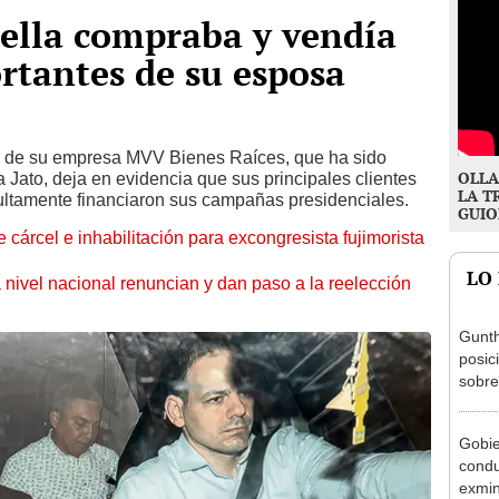
ella compraba y vendía
ortantes de su esposa
d de su empresa MVV Bienes Raíces, que ha sido
OLLA
 Jato, deja en evidencia que sus principales clientes
LA T
ultamente financiaron sus campañas presidenciales.
GUIO
 cárcel e inhabilitación para excongresista fujimorista
LO
 nivel nacional renuncian y dan paso a la reelección
Gunth
posic
sobre
Aliag
Gobie
condu
exmin