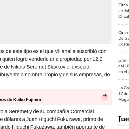
Circo
de Jul
Círcul
Circo
Del 2
Costa
s de este tipo es el que Villanella suscribió con
 quien logró venderle una propiedad por 12,2
Gran 
del 10
re de Nikola Seremet Slavkovic, exsocio,
en el
tribuyente a nombre propio y de sus empresas, de
La Ca
17 de 
Mega 
mos de Keiko Fujimori
ikola Seremet y de su compañía Comercial
Ju
e dólares a Juan Higuchi Fukuzawa, primo de
uardo Higuchi Fukuzawa, también aportante de