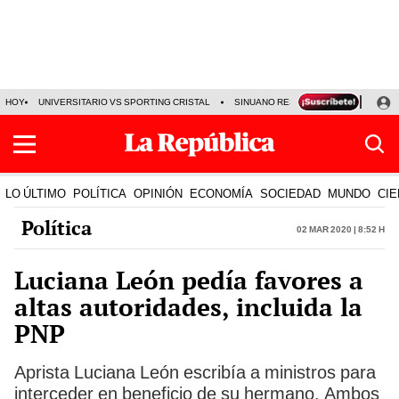
HOY
UNIVERSITARIO VS SPORTING CRISTAL
SINUANO RESULTADOS HOY
CA
LO ÚLTIMO
POLÍTICA
OPINIÓN
ECONOMÍA
SOCIEDAD
MUNDO
CIE
Política
02 Mar 2020 | 8:52 h
Luciana León pedía favores a
altas autoridades, incluida la
PNP
Aprista Luciana León escribía a ministros para
interceder en beneficio de su hermano. Ambos