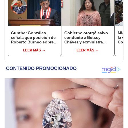
Gunther Gonzáles
Gobierno otorgó salvo
Migue
señala que posición de
conducto a Betssy
la vi
Roberto Burneo sobre
Chávez y exministra
Congr
reelección de López
viajó a México en la
proye
LEER MÁS
LEER MÁS
Aliaga no representan al
madrugada
plant
JNE
pres