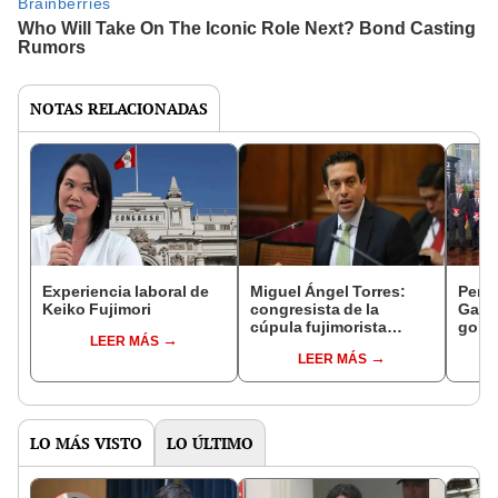
NOTAS RELACIONADAS
Experiencia laboral de
Miguel Ángel Torres:
Perfi
Keiko Fujimori
congresista de la
Gabin
cúpula fujimorista
gobi
LEER MÁS
controlará el primer año
Fujim
LEER MÁS
del Senado
LO MÁS VISTO
LO ÚLTIMO