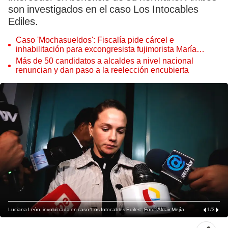
son investigados en el caso Los Intocables
Ediles.
Caso 'Mochasueldos': Fiscalía pide cárcel e
inhabilitación para excongresista fujimorista María
Cordero Jon Tay
Más de 50 candidatos a alcaldes a nivel nacional
renuncian y dan paso a la reelección encubierta
Luciana León, involucrada en caso 'Los Intocables Ediles'. Foto: Aldair Mejía.
1
/
3