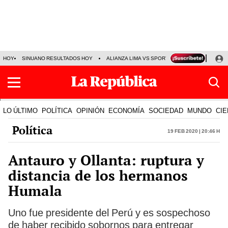
HOY
SINUANO RESULTADOS HOY
ALIANZA LIMA VS SPORT BOYS
JORGE MES
LO ÚLTIMO
POLÍTICA
OPINIÓN
ECONOMÍA
SOCIEDAD
MUNDO
CIE
Política
19 Feb 2020 | 20:46 h
Antauro y Ollanta: ruptura y
distancia de los hermanos
Humala
Uno fue presidente del Perú y es sospechoso
de haber recibido sobornos para entregar