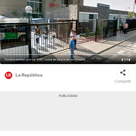
Audios revelan que se “infló” cuota de pesca de anchoveta
1
/
4
La República
Compartir