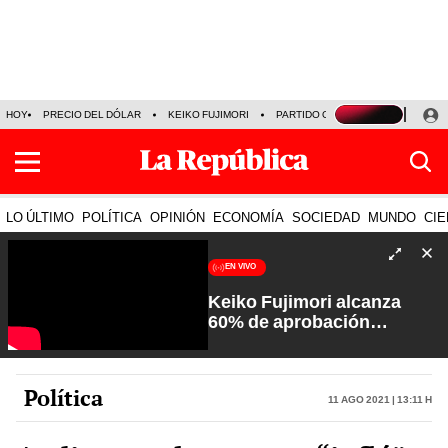
HOY
PRECIO DEL DÓLAR
KEIKO FUJIMORI
PARTIDO OBRAS
ARMONÍA 10
LO ÚLTIMO
POLÍTICA
OPINIÓN
ECONOMÍA
SOCIEDAD
MUNDO
CIE
EN VIVO
Keiko Fujimori alcanza
60% de aprobación
ciudadana | Sin Guion con
Rosa María Palacios
Política
11 Ago 2021 | 13:11 h