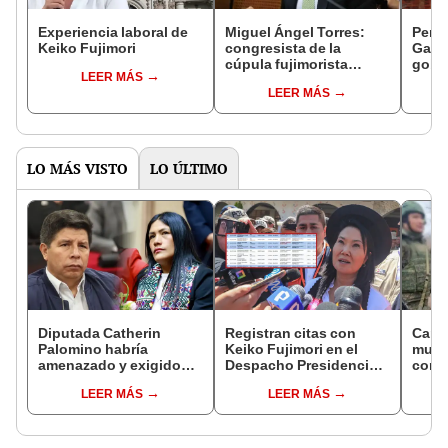
Experiencia laboral de
Miguel Ángel Torres:
Perfi
Keiko Fujimori
congresista de la
Gabin
cúpula fujimorista
gobi
LEER MÁS
controlará el primer año
Fujim
LEER MÁS
del Senado
LO MÁS VISTO
LO ÚLTIMO
Diputada Catherin
Registran citas con
Canci
Palomino habría
Keiko Fujimori en el
muert
amenazado y exigido
Despacho Presidencial
compa
S/300 mil a familiares de
mientras ella estaba de
114 d
LEER MÁS
LEER MÁS
Pedro Castillo tras
viaje
capt
insultarlos por
WhatsApp