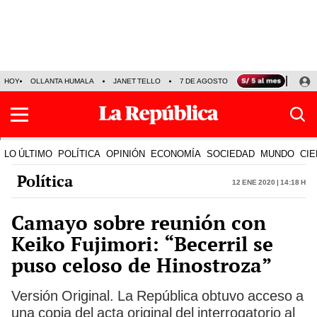
HOY
OLLANTA HUMALA
JANET TELLO
7 DE AGOSTO
TINKA RESULTADOS
LO ÚLTIMO
POLÍTICA
OPINIÓN
ECONOMÍA
SOCIEDAD
MUNDO
CIE
Política
12 Ene 2020 | 14:18 h
Camayo sobre reunión con
Keiko Fujimori: “Becerril se
puso celoso de Hinostroza”
Versión Original. La República obtuvo acceso a
una copia del acta original del interrogatorio al