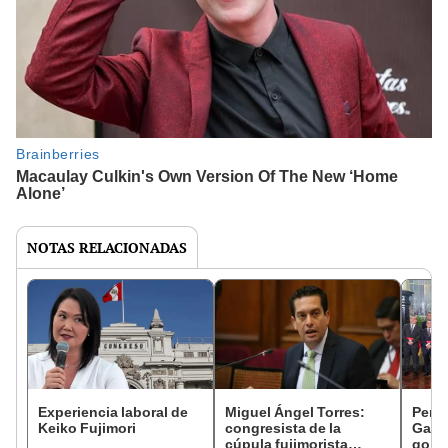
NOTAS RELACIONADAS
Experiencia laboral de
Miguel Ángel Torres:
Perfi
Keiko Fujimori
congresista de la
Gabin
cúpula fujimorista
gobi