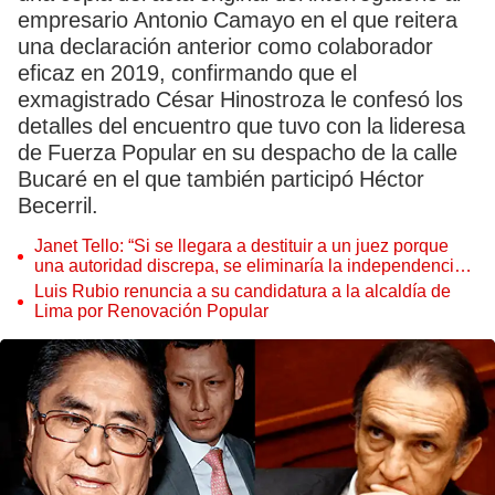
empresario Antonio Camayo en el que reitera
una declaración anterior como colaborador
eficaz en 2019, confirmando que el
exmagistrado César Hinostroza le confesó los
detalles del encuentro que tuvo con la lideresa
de Fuerza Popular en su despacho de la calle
Bucaré en el que también participó Héctor
Becerril.
Janet Tello: “Si se llegara a destituir a un juez porque
una autoridad discrepa, se eliminaría la independencia
judicial”
Luis Rubio renuncia a su candidatura a la alcaldía de
Lima por Renovación Popular