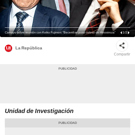
Camayo sobre reunión con Keiko Fujimori: “Becerril se puso celoso de Hinostroza”
1
/
2
La República
Compartir
Unidad de Investigación