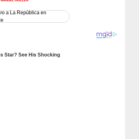
ero a La República en
le