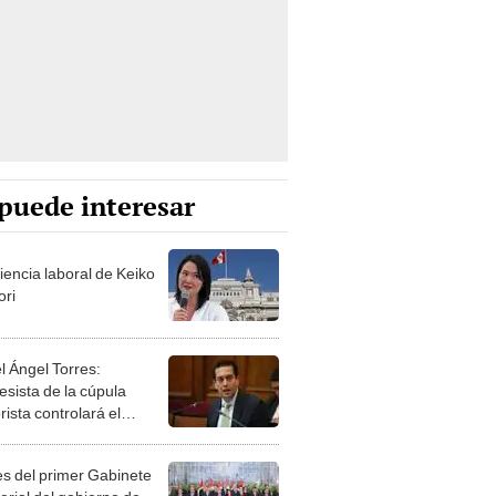
puede interesar
iencia laboral de Keiko
ori
l Ángel Torres:
esista de la cúpula
rista controlará el
r año del Senado
les del primer Gabinete