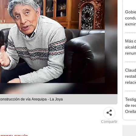
Gobie
condu
exmin
la m
Más d
alcal
renun
reele
Claud
resta
relac
Mexic
salvo
Testig
construcción de vía Arequipa - La Joya
Cháv
de re
Orell
Compartir
 MANUEL GUILLÉN