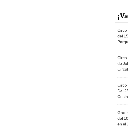
¡Va
Circo 
del 15
Parqu
Migue
Circo
de Jul
Círcul
Circo
Del 2
Costa
Gran 
del 10
en el