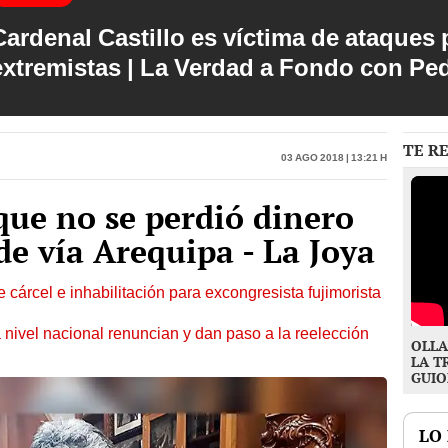
Cardenal Castillo es víctima de ataques 
extremistas | La Verdad a Fondo con Pe
TE R
03 Ago 2018 | 13:21 h
que no se perdió dinero
de vía Arequipa - La Joya
 cárcel e inhabilitación para excongresista fujimorista
 nivel nacional renuncian y dan paso a la reelección
OLLA
LA T
GUIO
LO