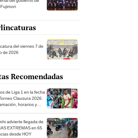
erial del gobierno de
 Fujimori
lincaturas
catura del viernes 7 de
o de 2026
tas Recomendadas
os de Liga 1 en la fecha
 Torneo Clausura 2026:
amación, horarios y
 ver
hi advierte llegada de
IAS EXTREMAS en 65
ncias desde HOY