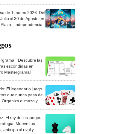
sa de Timoteo 2026: Del
Julio al 30 de Agosto en
Plaza - Independencia
egos
rgrama: ¡Descubre las
ras escondidas en
ro Mastergrama!
rio: El legendario juego
rtas que nunca pasa de
 Organiza el mazo y
stra tu habilidad.
z: El rey de los juegos
trategia. Mueve tus
, anticipa al rival y