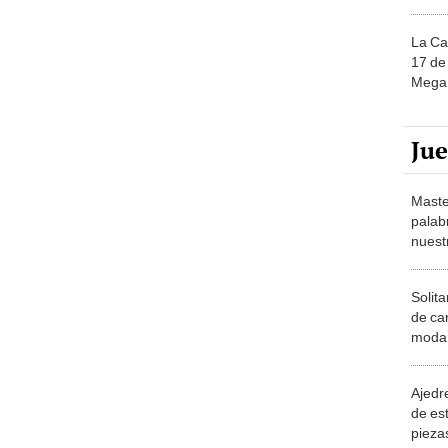
La Ca
17 de 
Mega 
Ju
Maste
palab
nuest
Solita
de ca
moda.
demue
Ajedre
de es
piezas