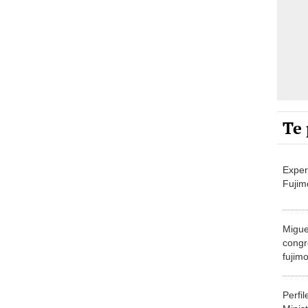
Te 
Exper
Fujim
Migue
congr
fujimo
prime
Perfi