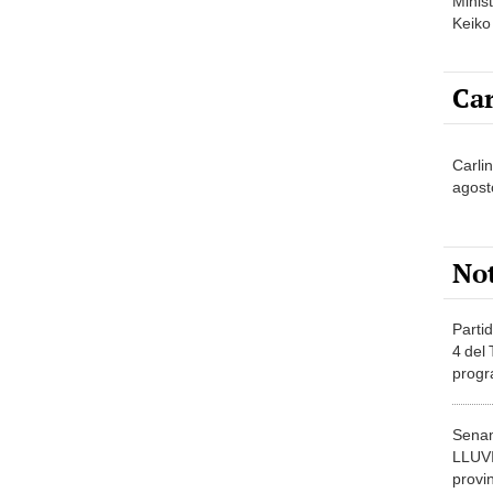
Minist
Keiko
Car
Carlin
agost
No
Partid
4 del
progr
dónde
Senam
LLUV
provi