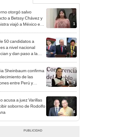
rno otorgó salvo
cto a Betssy Chávez y
1
istra viajó a México en
adrugada
e 50 candidatos a
des a nivel nacional
2
cian y dan paso a la
cción encubierta
ia Sheinbaum confirma
blecimiento de las
3
iones entre Perú y
o tras otorgarse
conducto para Betsy
o acusa a juez Varillas
ez
cibir soborno de Rodolfo
4
ana