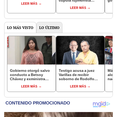
cúpula fujimorista
gobi
LEER MÁS
controlará el primer año
Fujim
LEER MÁS
del Senado
LO MÁS VISTO
LO ÚLTIMO
Gobierno otorgó salvo
Testigo acusa a juez
Más d
conducto a Betssy
Varillas de recibir
alcal
Chávez y exministra
soborno de Rodolfo
nacio
viajó a México en la
Orellana
dan p
LEER MÁS
LEER MÁS
madrugada
encu