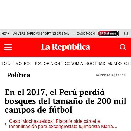
HOY
UNIVERSITARIO VS SPORTING CRISTAL
CASO MOCHASUELDOS
MIGUEL
LO ÚLTIMO
POLÍTICA
OPINIÓN
ECONOMÍA
SOCIEDAD
MUNDO
CIE
Política
06 Feb 2018 | 13:19 h
En el 2017, el Perú perdió
bosques del tamaño de 200 mil
campos de fútbol
Caso 'Mochasueldos': Fiscalía pide cárcel e
inhabilitación para excongresista fujimorista María