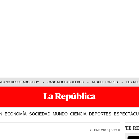
NUANO RESULTADOS HOY
CASO MOCHASUELDOS
MIGUEL TORRES
LEY PU
N
ECONOMÍA
SOCIEDAD
MUNDO
CIENCIA
DEPORTES
ESPECTÁCU
TE R
25 Ene 2018 | 5:39 h