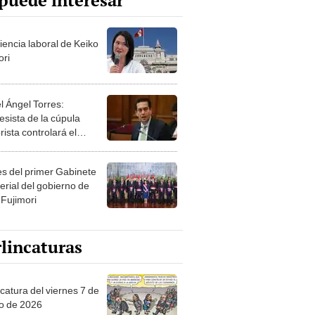
puede interesar
iencia laboral de Keiko
ori
l Ángel Torres:
esista de la cúpula
rista controlará el
r año del Senado
les del primer Gabinete
erial del gobierno de
 Fujimori
lincaturas
catura del viernes 7 de
o de 2026