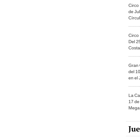
Circo
de Jul
Círcul
Circo
Del 2
Costa
Gran 
del 10
en el
La Ca
17 de 
Mega 
Ju