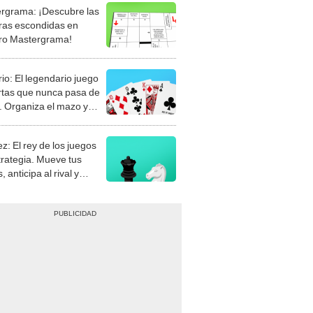
rgrama: ¡Descubre las
ras escondidas en
ro Mastergrama!
rio: El legendario juego
rtas que nunca pasa de
 Organiza el mazo y
stra tu habilidad.
z: El rey de los juegos
trategia. Mueve tus
, anticipa al rival y
gue el jaque mate.