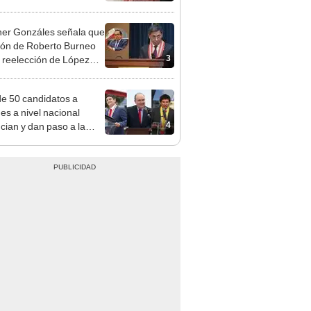
adrugada
er Gonzáles señala que
ión de Roberto Burneo
3
 reelección de López
a no representan al JNE
e 50 candidatos a
des a nivel nacional
4
cian y dan paso a la
cción encubierta