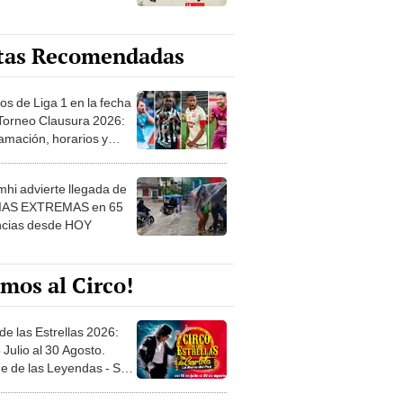
tas Recomendadas
os de Liga 1 en la fecha
 Torneo Clausura 2026:
amación, horarios y
 ver
hi advierte llegada de
IAS EXTREMAS en 65
ncias desde HOY
mos al Circo!
de las Estrellas 2026:
 Julio al 30 Agosto.
e de las Leyendas - San
l