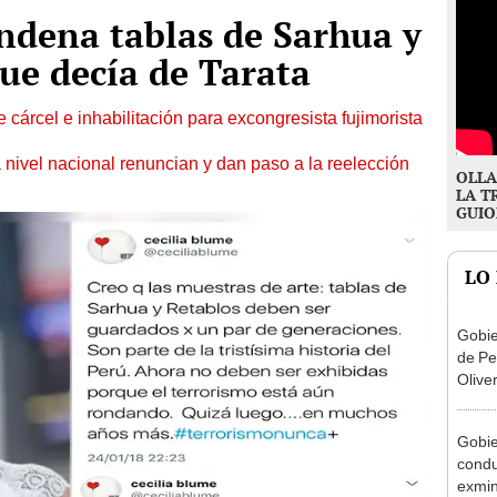
ndena tablas de Sarhua y
que decía de Tarata
 cárcel e inhabilitación para excongresista fujimorista
 nivel nacional renuncian y dan paso a la reelección
OLLA
LA T
GUIO
LO
Gobie
de Pe
Olive
de la
Gobie
condu
exmin