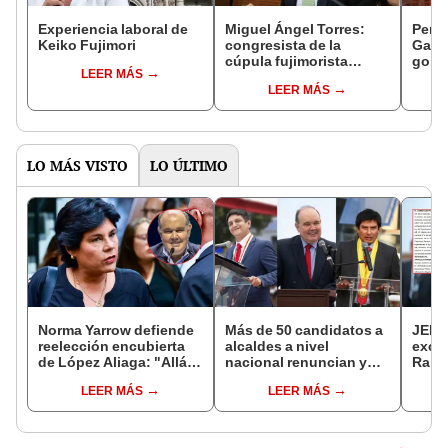
Experiencia laboral de
Miguel Ángel Torres:
Perfi
Keiko Fujimori
congresista de la
Gabin
cúpula fujimorista
gobi
LEER MÁS
controlará el primer año
Fujim
LEER MÁS
del Senado
LO MÁS VISTO
LO ÚLTIMO
Norma Yarrow defiende
Más de 50 candidatos a
JEE 
reelección encubierta
alcaldes a nivel
excl
de López Aliaga: "Allá el
nacional renuncian y
Ramí
Jurado que se deja
dan paso a la reelección
cand
LEER MÁS
LEER MÁS
sacar la vuelta"
encubierta
regio
sent