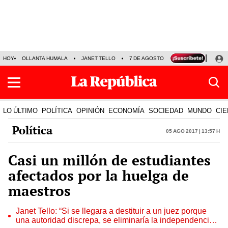
HOY
OLLANTA HUMALA
JANET TELLO
7 DE AGOSTO
TINKA RESULTADOS
LO ÚLTIMO
POLÍTICA
OPINIÓN
ECONOMÍA
SOCIEDAD
MUNDO
CIE
Política
05 Ago 2017 | 13:57 h
Casi un millón de estudiantes
afectados por la huelga de
maestros
Janet Tello: “Si se llegara a destituir a un juez porque
una autoridad discrepa, se eliminaría la independencia