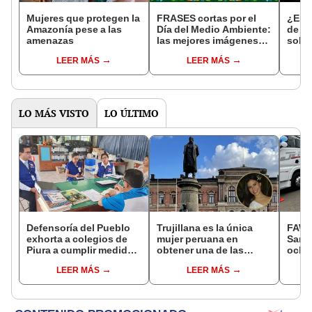
Mujeres que protegen la
FRASES cortas por el
¿Es c
Amazonía pese a las
Día del Medio Ambiente:
de o
amenazas
las mejores imágenes
sola?
para compartir
expl
LEER MÁS
LEER MÁS
LO MÁS VISTO
LO ÚLTIMO
Defensoría del Pueblo
Trujillana es la única
FAW, 
exhorta a colegios de
mujer peruana en
San B
Piura a cumplir medidas
obtener una de las
ocho
para proteger a
becas más competitivas
remo
LEER MÁS
LEER MÁS
estudiantes
del mundo en 2026
HP GN
el tr
pesad