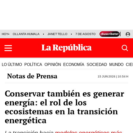
HOY
OLLANTA HUMALA
JANET TELLO
7 DE AGOSTO
TINKA RESULTADOS
LO ÚLTIMO
POLÍTICA
OPINIÓN
ECONOMÍA
SOCIEDAD
MUNDO
CIE
Notas de Prensa
15 Jun 2026 | 10:54 h
Conservar también es generar
energía: el rol de los
ecosistemas en la transición
energética