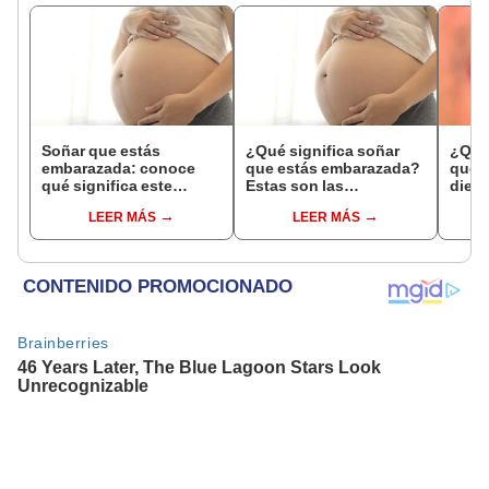
Soñar que estás
¿Qué significa soñar
¿Qué 
embarazada: conoce
que estás embarazada?
que s
qué significa este
Estas son las
dient
interesante sueño
interpretaciones más
pres
LEER MÁS
LEER MÁS
comunes