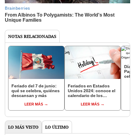
NOTAS RELACIONADAS
Día I
Papa:
celeb
mayo
vari
Feriado del 7 de junio:
Feriados en Estados
qué se celebra, quiénes
Unidos 2024: conoce el
descansan y más
calendario de los
próximos días festivos
LEER MÁS
LEER MÁS
LO MÁS VISTO
LO ÚLTIMO