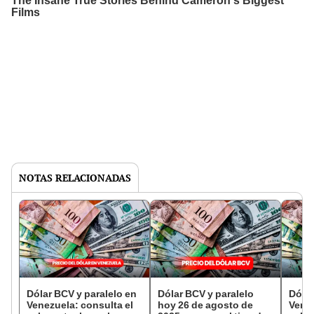
NOTAS RELACIONADAS
Dólar BCV y paralelo en
Dólar BCV y paralelo
Dólar
Venezuela: consulta el
hoy 26 de agosto de
Venez