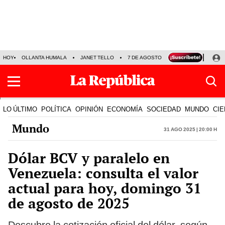
HOY
OLLANTA HUMALA
JANET TELLO
7 DE AGOSTO
TINKA RESULTADOS
LO ÚLTIMO
POLÍTICA
OPINIÓN
ECONOMÍA
SOCIEDAD
MUNDO
CIE
Mundo
31 Ago 2025 | 20:00 h
Dólar BCV y paralelo en
Venezuela: consulta el valor
actual para hoy, domingo 31
de agosto de 2025