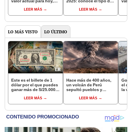
valor actual para hoy,
2025: conoce el tipo de
valor
jueves 28 de agosto de
cambio oficial del
domi
LEER MÁS
LEER MÁS
2025
Banco Central de
de 2
Venezuela
LO MÁS VISTO
LO ÚLTIMO
Este es el billete de 1
Hace más de 400 años,
Gobie
dólar por el que puedes
un volcán de Perú
el ca
ganar más de S/25.000
sepultó pueblos y
la ve
por su número de serie
provocó uno de los
extra
LEER MÁS
LEER MÁS
veranos más fríos de la
recha
historia: sigue bajo
monitoreo