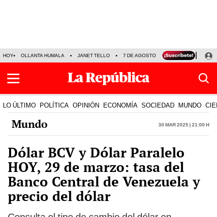
HOY
OLLANTA HUMALA
JANET TELLO
7 DE AGOSTO
TINKA RESULTADOS
LO ÚLTIMO
POLÍTICA
OPINIÓN
ECONOMÍA
SOCIEDAD
MUNDO
CIE
Mundo
30 Mar 2025 | 21:00 h
Dólar BCV y Dólar Paralelo
HOY, 29 de marzo: tasa del
Banco Central de Venezuela y
precio del dólar