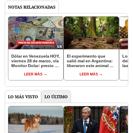
NOTAS RELACIONADAS
Dólar en Venezuela HOY,
El experimento que
Los 
viernes 28 de marzo, vía
salió mal en Argentina:
del 
Monitor Dolar: precio en
liberaron este animal y
las 5
el mercado paralelo
ahora destruye los
nomb
LEER MÁS
LEER MÁS
bosques milenarios de
con 
la Patagonia
LO MÁS VISTO
LO ÚLTIMO