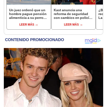
Un juez ordenó que un
Kast anuncia una
¿Bar
hombre pague pensión
reforma de seguridad
rech
alimenticia a su perro
con cambios en policías
La ve
tras el divorcio: el caso
y sistema penitenciario
fallo
LEER MÁS
LEER MÁS
que marca un
de Chile
Trump
precedente
estud