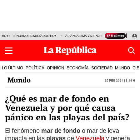
HOY
SINUANO RESULTADOS HOY
ALIANZA LIMA VS SPORT BOYS
JORGE MES
LO ÚLTIMO
POLÍTICA
OPINIÓN
ECONOMÍA
SOCIEDAD
MUNDO
CIE
Mundo
15 Feb 2024 | 8:46 h
¿Qué es mar de fondo en
Venezuela y por qué causa
pánico en las playas del país?
El fenómeno
mar de fondo
o mar de leva
impacta en las
playas
de
Venezuela
y genera