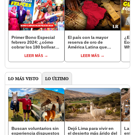
Primer Bono Especial
El país con la mayor
¿El 
febrero 2024: ¿cómo
reserva de oro de
Econ
cobrar los 180 bolívares
América Latina que
What
vía Sistema Patria?
supera a Chile, Brasil y
sabe
LEER MÁS
LEER MÁS
GUÍA FÁCIL
México
LO MÁS VISTO
LO ÚLTIMO
Buscan voluntarios sin
Dejó Lima para vivir en
La Gu
experiencia dispuestos
el desierto más árido del
entra