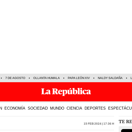
7 DE AGOSTO
OLLANTA HUMALA
PAPA LEÓN XIV
NALDY SALDAÑA
N
ECONOMÍA
SOCIEDAD
MUNDO
CIENCIA
DEPORTES
ESPECTÁCU
TE R
15 Feb 2024 | 17:36 h