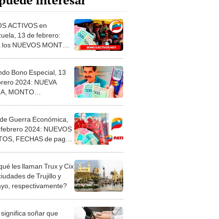
puede interesar
S ACTIVOS en
uela, 13 de febrero:
sa los NUEVOS MONTOS,
s de PAGO y ÚLTIMAS
CIAS
do Bono Especial, 13
brero 2024: NUEVA
A, MONTO
ALIZADO y ÚLTIMAS
CIAS
de Guerra Económica,
 febrero 2024: NUEVOS
OS, FECHAS de pago y
MAS NOTICIAS
qué les llaman Trux y Cix
ciudades de Trujillo y
ayo, respectivamente?
significa soñar que