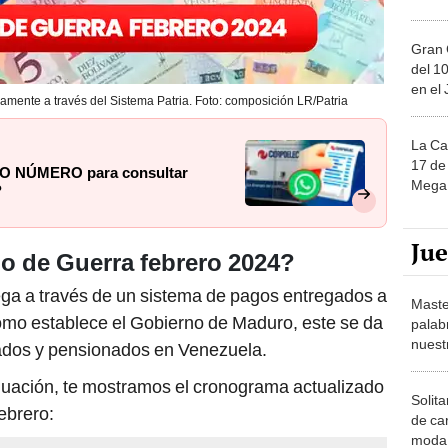
Gran 
del 10
en el
mente a través del Sistema Patria. Foto: composición LR/Patria
La Ca
17 de 
EVO NÚMERO para consultar
Mega 
?
Ju
 de Guerra febrero 2024?
ega a través de un sistema de pagos entregados a
Maste
 como establece el Gobierno de Maduro, este se da
palab
nuest
ilados y pensionados en Venezuela.
tinuación, te mostramos el cronograma actualizado
Solita
ebrero:
de ca
moda.