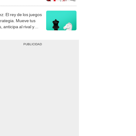
stra tu habilidad.
z: El rey de los juegos
trategia. Mueve tus
, anticipa al rival y
gue el jaque mate.