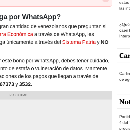
estás
las i
comu
ega por WhatsApp?
¿Qué 
ran cantidad de venezolanos que preguntan si
caen 
rra Económica
a través de WhatsApp, les
Inter
ega únicamente a través del
Sistema Patria
y
NO
y pos
Car
ar este bono por WhatsApp, debes tener cuidado,
ento de estafa o vulneración de datos. Mantente
Carli
caciones de los pagos que llegan a través del
de ag
67373
y
3532
.
No
Partid
4 del
progr