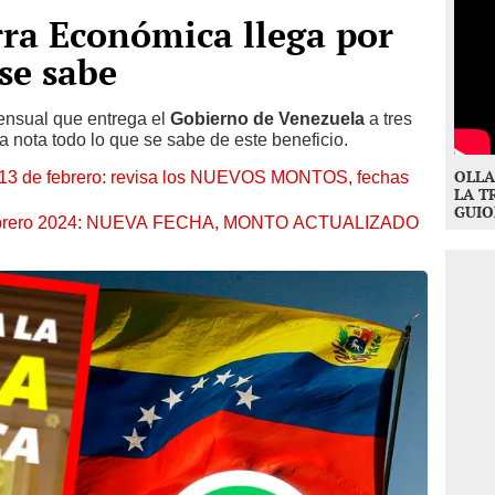
ra Económica llega por
se sabe
ensual que entrega el
Gobierno de Venezuela
a tres
a nota todo lo que se sabe de este beneficio.
OLLA
3 de febrero: revisa los NUEVOS MONTOS, fechas
LA T
GUIO
 febrero 2024: NUEVA FECHA, MONTO ACTUALIZADO