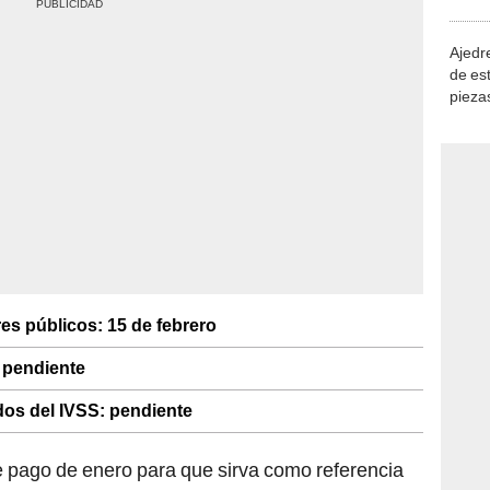
demue
Ajedre
de es
piezas
consi
es públicos: 15 de febrero
 pendiente
os del IVSS: pendiente
 pago de enero para que sirva como referencia