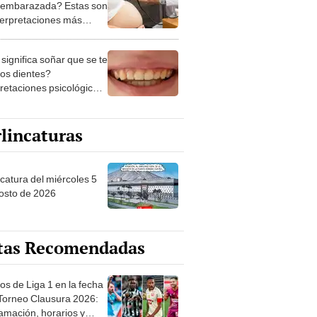
 embarazada? Estas son
nterpretaciones más
nes
significa soñar que se te
los dientes?
pretaciones psicológicas
ibles explicaciones
lincaturas
ncatura del miércoles 5
osto de 2026
tas Recomendadas
os de Liga 1 en la fecha
 Torneo Clausura 2026:
amación, horarios y