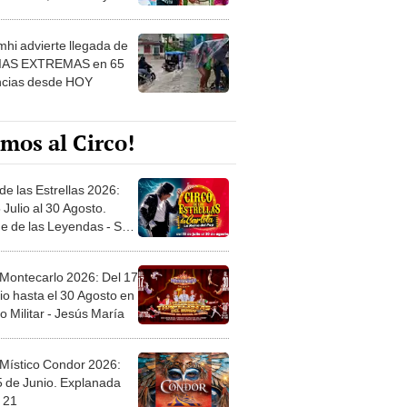
 ver
hi advierte llegada de
IAS EXTREMAS en 65
ncias desde HOY
mos al Circo!
de las Estrellas 2026:
 Julio al 30 Agosto.
e de las Leyendas - San
l
 Montecarlo 2026: Del 17
io hasta el 30 Agosto en
o Militar - Jesús María
 Místico Condor 2026:
5 de Junio. Explanada
 21