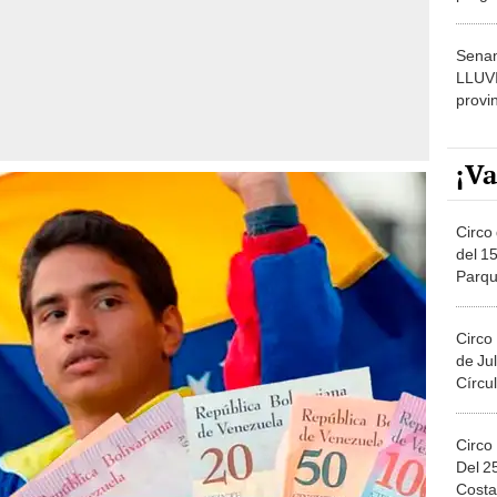
dónde
Senam
LLUV
provi
¡Va
Circo 
del 15
Parqu
Migue
Circo
de Jul
Círcul
Circo
Del 2
Costa