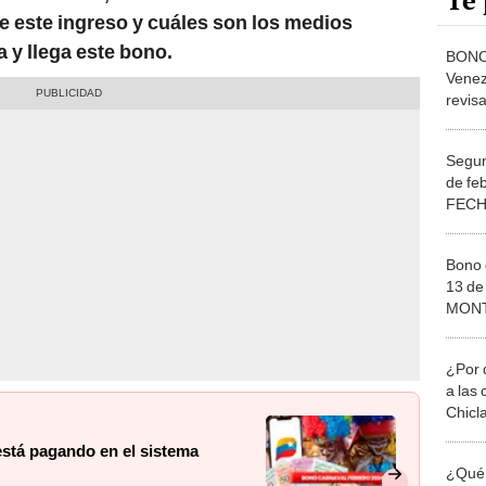
Te 
e este ingreso y cuáles son los medios
a y llega este bono.
BONO
Venez
revi
fecha
NOTI
Segun
de fe
FECH
ACTU
NOTI
Bono 
13 de
MONT
ÚLTI
¿Por 
a las 
Chicl
está pagando en el sistema
¿Qué 