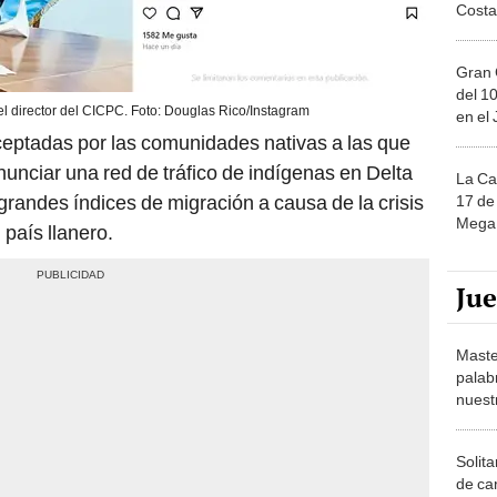
Costa
Gran 
del 10
el director del CICPC. Foto: Douglas Rico/Instagram
en el
ceptadas por las comunidades nativas a las que
nunciar una red de tráfico de indígenas en Delta
La Ca
randes índices de migración a causa de la crisis
17 de 
Mega 
país llanero.
Ju
Maste
palab
nuest
Solita
de ca