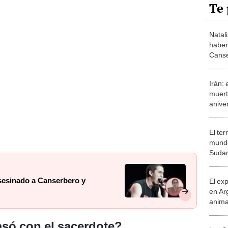
Te 
Natal
haber
Canse
VIDE
Irán:
muert
anive
Qasem
El te
mundo
Sudam
de 9.
sesinado a Canserbero y
El ex
en Ar
anima
bosqu
Patag
asó con el sacerdote?