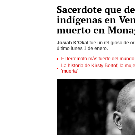
Sacerdote que de
indígenas en Ven
muerto en Mona
Josiah K’Okal
fue un religioso de o
último lunes 1 de enero.
El terremoto más fuerte del mundo
La historia de Kirsty Bortof, la m
'muerta'