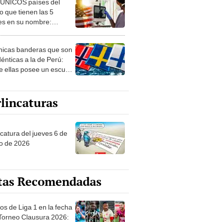
 ÚNICOS países del
 que tienen las 5
es en su nombre:
ca cuenta con uno
nicas banderas que son
dénticas a la de Perú:
e ellas posee un escudo
imilar
lincaturas
ncatura del jueves 6 de
o de 2026
tas Recomendadas
os de Liga 1 en la fecha
 Torneo Clausura 2026: