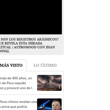
 SON LOS REGISTROS AKÁSHICOS?
UE REVELA ESTA MIRADA
RITUAL | ASTROMOOD CON JHAN
DOVAL
 MÁS VISTO
LO ÚLTIMO
más de 400 años, un
n de Perú sepultó
1
os y provocó uno de los
os más fríos de la
ria: sigue bajo monitoreo
íficos chinos revelan una
 arma que podría