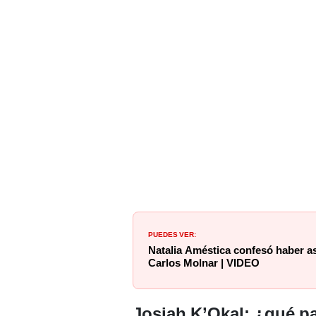
PUEDES VER:
Natalia Améstica confesó haber a
Carlos Molnar | VIDEO
Josiah K’Okal: ¿qué p