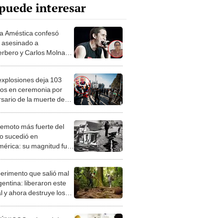
puede interesar
ia Améstica confesó
 asesinado a
rbero y Carlos Molnar |
O
 explosiones deja 103
os en ceremonia por
rsario de la muerte de
 Soleimani
rremoto más fuerte del
 sucedió en
érica: su magnitud fue
5
perimento que salió mal
gentina: liberaron este
l y ahora destruye los
es milenarios de la
onia