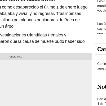
Los 3
mundo
n como desaparecido el último 1 de enero luego
vocal
abajaba y vivía, y no regresar. Tras intensas
Améri
hallado por algunos pobladores de Boca de
Las ú
n árbol.
casi i
una d
vestigaciones Científicas Penales y
muy s
naron que la causa de muerte pudo haber sido
Car
Carli
agost
No
Partid
4 del