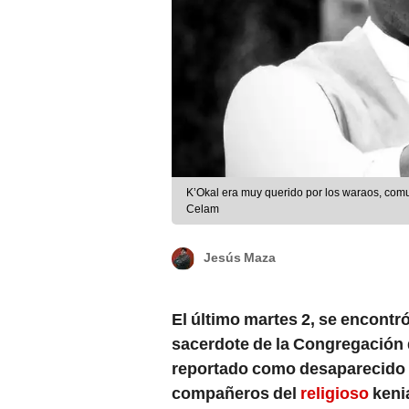
K’Okal era muy querido por los waraos, com
Celam
Jesús Maza
El último martes 2, se encontró
sacerdote de la Congregación 
reportado como desaparecido e
compañeros del
religioso
keni