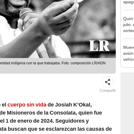
apagar
afect
de El
Quini
julio:
sorte
resul
Mueren
avión
vehíc
unidad indígena con la que trabajaba. Foto: composición LR/ADN
aerop
repor
Compartir
 el
cuerpo sin vida
de Josiah K’Okal,
de Misioneros de la Consolata, quien fue
l 1 de enero de 2024. Seguidores y
ata buscan que se esclarezcan las causas de