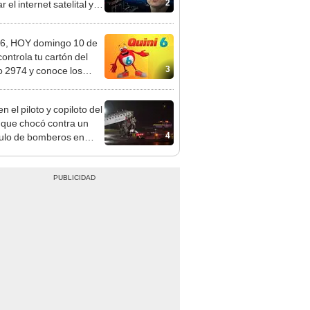
2
 el internet satelital y
ar redes como Starlink
on Musk
 6, HOY domingo 10 de
 controla tu cartón del
3
o 2974 y conoce los
tados
 el piloto y copiloto del
 que chocó contra un
4
ulo de bomberos en
uerto de Nueva York:
tan más de 40 heridos