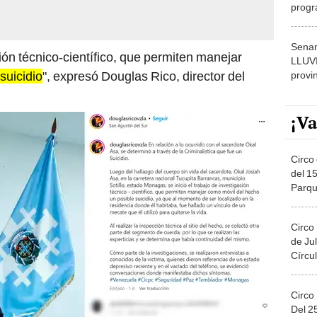
progr
dónde
Senam
ción técnico-científico, que permiten manejar
LLUV
suicidio
", expresó Douglas Rico, director del
provi
¡Va
Circo 
del 15
Parqu
Migue
Circo
de Jul
Círcul
Circo
Del 2