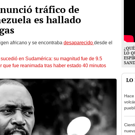
nunció tráfico de
ezuela es hallado
gas
rigen africano y se encontraba
desaparecido
desde el
¿QUÉ
LO Q
ESPI
 sucedió en Sudamérica: su magnitud fue de 9.5
SAN
ujer que fue reanimada tras haber estado 40 minutos
LO
Hace 
volcá
puebl
veran
histo
Cient
nueva