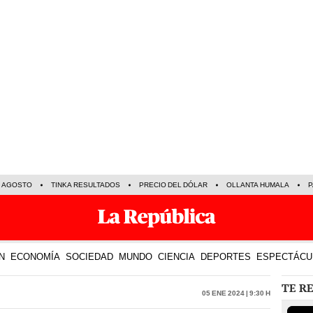
E AGOSTO
TINKA RESULTADOS
PRECIO DEL DÓLAR
OLLANTA HUMALA
P
N
ECONOMÍA
SOCIEDAD
MUNDO
CIENCIA
DEPORTES
ESPECTÁCU
TE R
05 Ene 2024 | 9:30 h