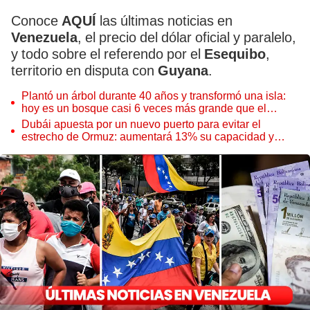
Conoce
AQUÍ
las últimas noticias en
Venezuela
, el precio del dólar oficial y paralelo,
y todo sobre el referendo por el
Esequibo
,
territorio en disputa con
Guyana
.
Plantó un árbol durante 40 años y transformó una isla:
hoy es un bosque casi 6 veces más grande que el
Parque de las Leyendas
Dubái apuesta por un nuevo puerto para evitar el
estrecho de Ormuz: aumentará 13% su capacidad y
reforzará el comercio mundial