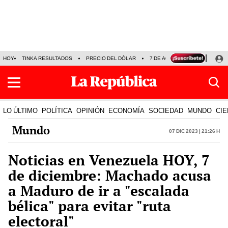
HOY
TINKA RESULTADOS
PRECIO DEL DÓLAR
7 DE AGOSTO
OLLANTA H
LO ÚLTIMO
POLÍTICA
OPINIÓN
ECONOMÍA
SOCIEDAD
MUNDO
CIE
Mundo
07 Dic 2023 | 21:26 h
Noticias en Venezuela HOY, 7
de diciembre: Machado acusa
a Maduro de ir a "escalada
bélica" para evitar "ruta
electoral"