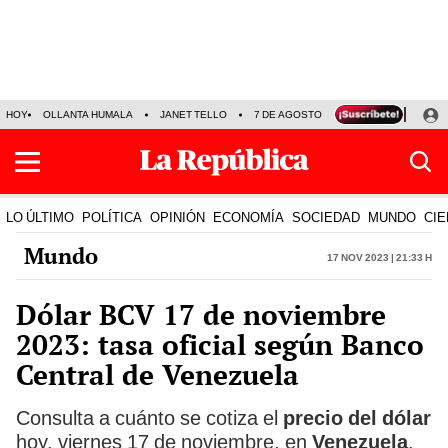
HOY
OLLANTA HUMALA
JANET TELLO
7 DE AGOSTO
TINKA RESULTADOS
LO ÚLTIMO
POLÍTICA
OPINIÓN
ECONOMÍA
SOCIEDAD
MUNDO
CIE
Mundo
17 Nov 2023 | 21:33 h
Dólar BCV 17 de noviembre
2023: tasa oficial según Banco
Central de Venezuela
Consulta a cuánto se cotiza el
precio del dólar
hoy, viernes 17 de noviembre, en
Venezuela
.