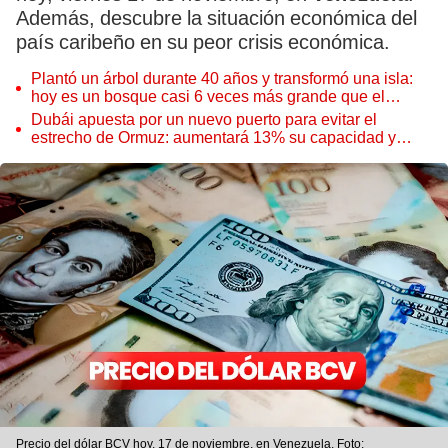
Además, descubre la situación económica del
país caribeño en su peor crisis económica.
Plantó un árbol durante 40 años y transformó una isla:
hoy es un bosque casi 6 veces más grande que el
Parque de las Leyendas
Dubái apuesta por un nuevo puerto para evitar el
estrecho de Ormuz: aumentará 13% su capacidad y
reforzará el comercio mundial
Precio del dólar BCV hoy, 17 de noviembre, en Venezuela. Foto: