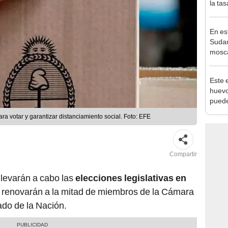
la tas
Centr
En es
Sudam
mosca
mundo
Este 
huevo
puede
habita
ra votar y garantizar distanciamiento social. Foto: EFE
excep
Compartir
llevarán a cabo las
elecciones legislativas en
e renovarán a la mitad de miembros de la Cámara
ado de la Nación.