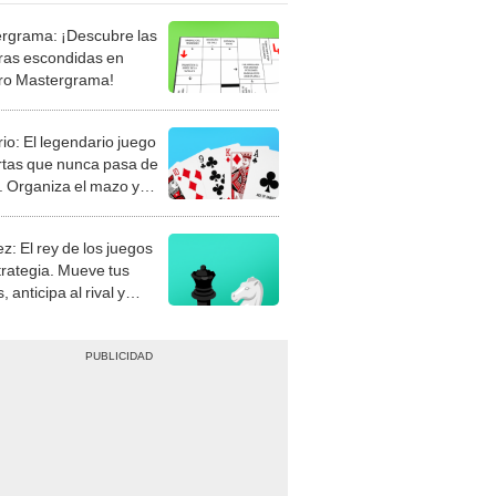
rgrama: ¡Descubre las
ras escondidas en
ro Mastergrama!
rio: El legendario juego
rtas que nunca pasa de
 Organiza el mazo y
stra tu habilidad.
z: El rey de los juegos
trategia. Mueve tus
, anticipa al rival y
gue el jaque mate.