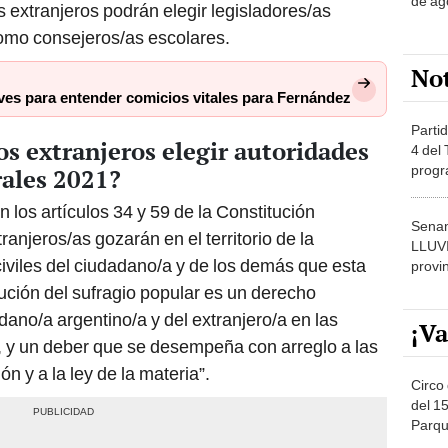
de ag
s extranjeros podrán elegir legisladores/as
como consejeros/as escolares.
No
ves para entender comicios vitales para Fernández
Partid
los extranjeros elegir autoridades
4 del
progr
rales 2021?
dónde
en los artículos 34 y 59 de la Constitución
Senam
tranjeros/as gozarán en el territorio de la
LLUV
civiles del ciudadano/a y de los demás que esta
provi
bución del sufragio popular es un derecho
dano/a argentino/a y del extranjero/a en las
¡Va
, y un deber que se desempeña con arreglo a las
n y a la ley de la materia”.
Circo 
del 15
Parqu
Migue