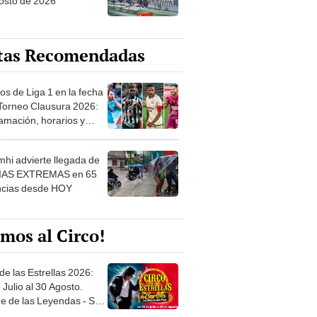
osto de 2026
tas Recomendadas
os de Liga 1 en la fecha
 Torneo Clausura 2026:
amación, horarios y
 ver
hi advierte llegada de
IAS EXTREMAS en 65
ncias desde HOY
mos al Circo!
de las Estrellas 2026:
 Julio al 30 Agosto.
e de las Leyendas - San
l