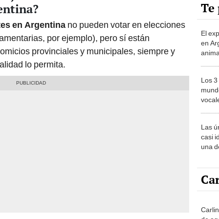
Te 
entina?
tes en Argentina
no pueden votar en elecciones
El ex
amentarias, por ejemplo), pero sí están
en Ar
comicios provinciales y municipales, siempre y
anima
bosqu
alidad lo permita.
Patag
Los 3
mundo
vocal
Améri
Las ú
casi i
una d
muy s
Car
Carli