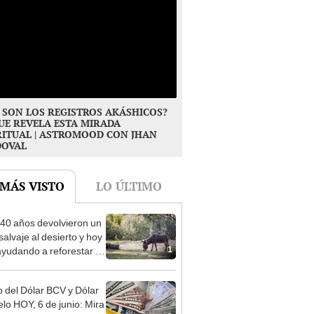
 SON LOS REGISTROS AKÁSHICOS?
UE REVELA ESTA MIRADA
RITUAL | ASTROMOOD CON JHAN
DOVAL
 MÁS VISTO
LO ÚLTIMO
40 años devolvieron un
salvaje al desierto y hoy
1
ayudando a reforestar el
stema de forma natural
o del Dólar BCV y Dólar
elo HOY, 6 de junio: Mira