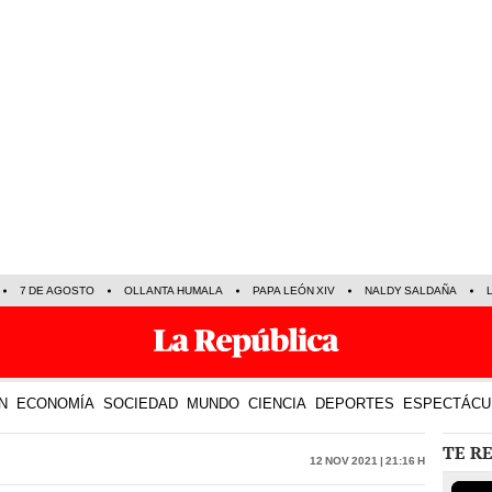
7 DE AGOSTO
OLLANTA HUMALA
PAPA LEÓN XIV
NALDY SALDAÑA
N
ECONOMÍA
SOCIEDAD
MUNDO
CIENCIA
DEPORTES
ESPECTÁCU
TE R
12 Nov 2021 | 21:16 h