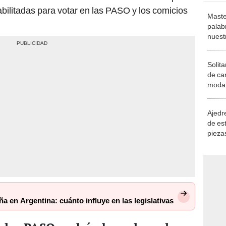
ilitadas para votar en las PASO y los comicios
Maste
palab
nuest
Solita
de ca
moda.
demue
Ajedre
de es
piezas
consi
ña en Argentina: cuánto influye en las legislativas