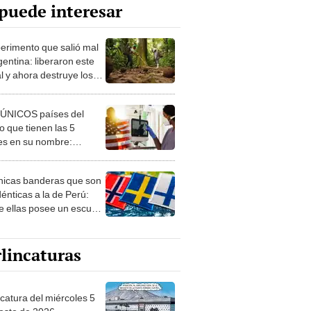
puede interesar
perimento que salió mal
gentina: liberaron este
l y ahora destruye los
es milenarios de la
onia
 ÚNICOS países del
 que tienen las 5
es en su nombre:
ca cuenta con uno
nicas banderas que son
dénticas a la de Perú:
e ellas posee un escudo
imilar
lincaturas
ncatura del miércoles 5