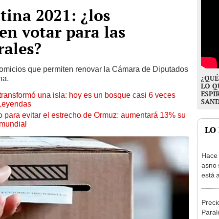
tina 2021: ¿los
en votar para las
rales?
 comicios que permiten renovar la Cámara de Diputados
¿QUÉ
na.
LO Q
ESPI
transformó una isla: hoy es un bosque casi 6 veces
SAN
 Leyendas
o para evitar el estrecho de Ormuz: aumentará 13% su
 mundial
LO
Hace 
asno 
está 
ecosi
Preci
Paral