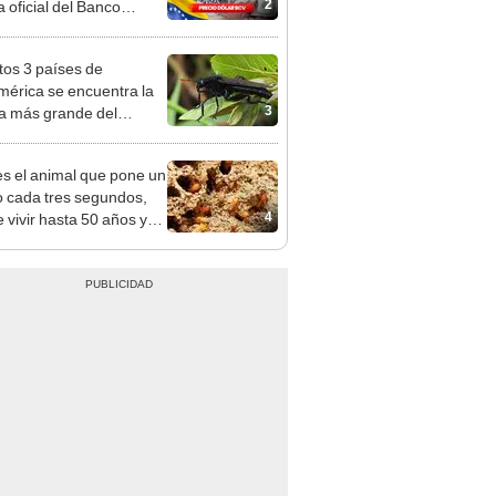
2
a oficial del Banco
al de Venezuela
tos 3 países de
érica se encuentra la
3
 más grande del
: mide 7 centímetros
es el animal que pone un
 cada tres segundos,
4
 vivir hasta 50 años y
 en casi todo el planeta,
to en la Antártida