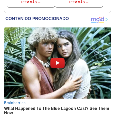
LEER MÁS
LEER MÁS
cuidar caballos, burros
creó un sorprendente
y otros animales
ecosistema
rescatados en un
refugio por 2 horas