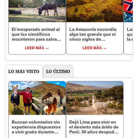
El inesperado animal al
La Amazonía escondía
Las 
que los científicos
algo tan grande que ni
que s
recurrieron para salvar
cinco siglos de
la de
la naturaleza: la
exploraciones lograron
pose
LEER MÁS
LEER MÁS
reintroducción de un
encontrarlo: el hallazgo
simil
asno salvaje está
podría cambiar todo lo
convirtiendo el desierto
que se sabía sobre su
en un paisaje con más
pasado
vida
LO MÁS VISTO
LO ÚLTIMO
Buscan voluntarios sin
Dejó Lima para vivir en
experiencia dispuestos
el desierto más árido de
a vivir gratis durante
Perú: 30 años después,
una semana: para
un rebaño de llamas