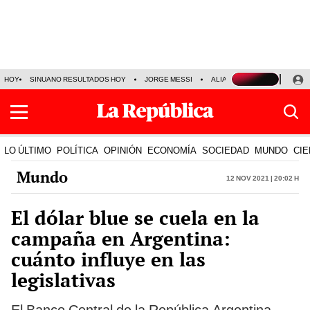
HOY
SINUANO RESULTADOS HOY
JORGE MESSI
ALIANZA LIMA VS SPORT BO
LO ÚLTIMO
POLÍTICA
OPINIÓN
ECONOMÍA
SOCIEDAD
MUNDO
CIE
Mundo
12 Nov 2021 | 20:02 h
El dólar blue se cuela en la
campaña en Argentina:
cuánto influye en las
legislativas