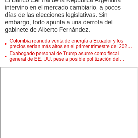
El Banco Central de la República Argentina
intervino en el mercado cambiario, a pocos
días de las elecciones legislativas. Sin
embargo, todo apunta a una derrota del
gabinete de Alberto Fernández.
Colombia reanuda venta de energía a Ecuador y los
precios serían más altos en el primer trimestre del 2027,
según Cenace
Exabogado personal de Trump asume como fiscal
general de EE. UU. pese a posible politización del
Departamento de Justicia