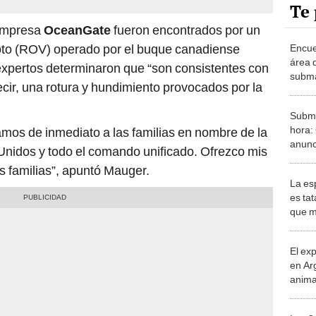
Te 
 empresa
OceanGate
fueron encontrados por un
moto (ROV) operado por el buque canadiense
Encue
área 
expertos determinaron que “son consistentes con
submar
ecir, una rotura y hundimiento provocados por la
Submar
hora:
camos de inmediato a las familias en nombre de la
anunc
Unidos y todo el comando unificado. Ofrezco mis
esco
s familias”, apuntó Mauger.
La esp
es ta
que mu
sale e
El ex
en Ar
anima
bosqu
Patag