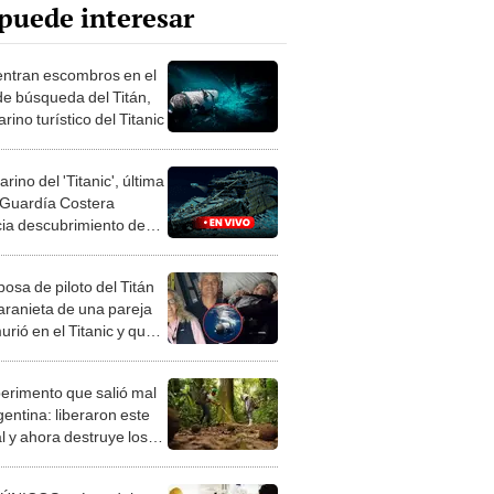
puede interesar
ntran escombros en el
de búsqueda del Titán,
ino turístico del Titanic
ino del 'Titanic', última
 Guardía Costera
ia descubrimiento de
mbros
osa de piloto del Titán
taranieta de una pareja
rió en el Titanic y que
n el film
perimento que salió mal
gentina: liberaron este
l y ahora destruye los
es milenarios de la
onia