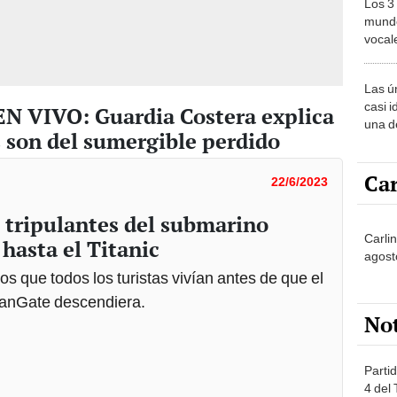
Los 3
mundo
vocal
Améri
Las ú
casi i
EN VIVO: Guardia Costera explica
una d
 son del sumergible perdido
muy s
Car
22/6/2023
s tripulantes del submarino
Carli
hasta el Titanic
agost
s que todos los turistas vivían antes de que el
anGate descendiera.
No
Partid
4 del