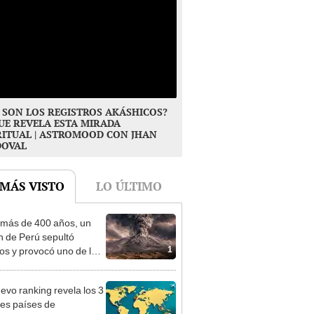
 SON LOS REGISTROS AKÁSHICOS?
UE REVELA ESTA MIRADA
RITUAL | ASTROMOOD CON JHAN
DOVAL
 MÁS VISTO
LO ÚLTIMO
más de 400 años, un
n de Perú sepultó
1
os y provocó uno de los
os más fríos de la
ria: sigue bajo monitoreo
evo ranking revela los 3
es países de