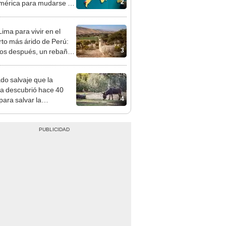
2
érica para mudarse en
 ¿en qué puesto quedó
?
ima para vivir en el
rto más árido de Perú:
3
os después, un rebaño
amas creó un
endente ecosistema
ado salvaje que la
ia descubrió hace 40
4
para salvar la
aleza: la reintroducción
 asno salvaje está
rtiendo el desierto en un
je con más vida