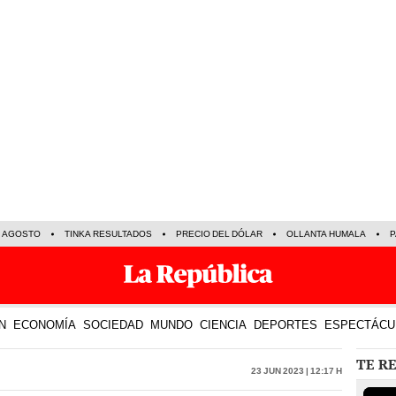
E AGOSTO
TINKA RESULTADOS
PRECIO DEL DÓLAR
OLLANTA HUMALA
P
N
ECONOMÍA
SOCIEDAD
MUNDO
CIENCIA
DEPORTES
ESPECTÁCU
TE R
23 Jun 2023 | 12:17 h