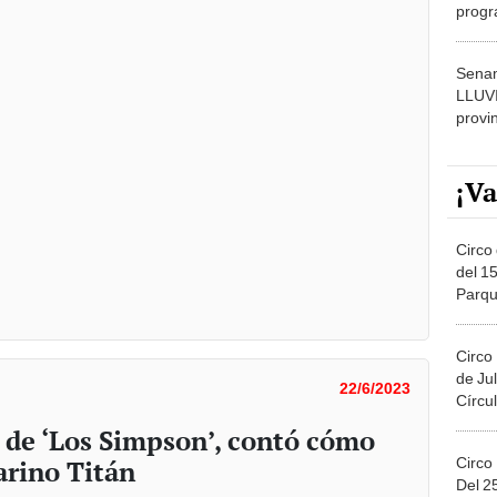
progr
dónde
Senam
LLUV
provi
¡Va
Circo 
del 15
Parqu
Migue
Circo
de Jul
22/6/2023
Círcul
a de ‘Los Simpson’, contó cómo
Circo
arino Titán
Del 2