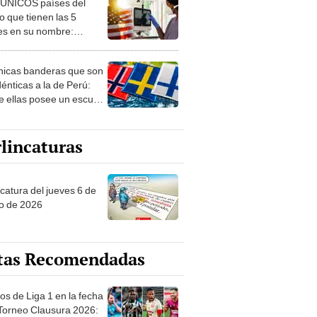
 ÚNICOS países del
 que tienen las 5
es en su nombre:
ca cuenta con uno
nicas banderas que son
dénticas a la de Perú:
e ellas posee un escudo
imilar
lincaturas
ncatura del jueves 6 de
o de 2026
tas Recomendadas
os de Liga 1 en la fecha
 Torneo Clausura 2026: