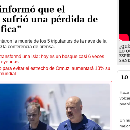
informó que el
sufrió una pérdida de
fica”
aron la muerte de los 5 tripulantes de la nave de la
¿QUÉ
O
la conferencia de prensa.
LO Q
ESPI
transformó una isla: hoy es un bosque casi 6 veces
SAN
 Leyendas
o para evitar el estrecho de Ormuz: aumentará 13% su
 mundial
LO
Hace 
volcá
puebl
veran
histo
Un nu
mejor