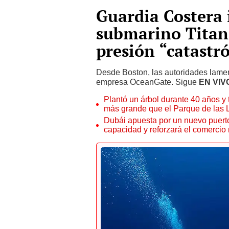
Guardia Costera 
submarino Titan 
presión “catastró
Desde Boston, las autoridades lament
empresa OceanGate. Sigue
EN VIV
Plantó un árbol durante 40 años y 
más grande que el Parque de las
Dubái apuesta por un nuevo puert
capacidad y reforzará el comercio