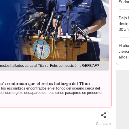
Sudam
2026:
Perú
Dejó L
desie
30 añ
de ll
sorpr
El ali
cienc
años 
natur
restos hallados cerca al Titanic. Foto: composición LR/EFE/AFP
de un
convi
paisa
ca": confirman que el restos hallazgo del Titán
 los escombros encontrados en el fondo del océano cerca del
n del sumergible desaparecido. Los cinco pasajeros se presumen
Compartir