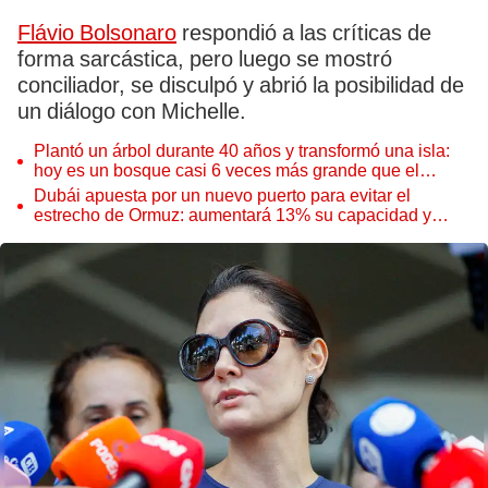
Flávio Bolsonaro
respondió a las críticas de
forma sarcástica, pero luego se mostró
conciliador, se disculpó y abrió la posibilidad de
un diálogo con Michelle.
Plantó un árbol durante 40 años y transformó una isla:
hoy es un bosque casi 6 veces más grande que el
Parque de las Leyendas
Dubái apuesta por un nuevo puerto para evitar el
estrecho de Ormuz: aumentará 13% su capacidad y
reforzará el comercio mundial