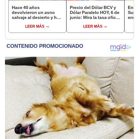
Hace 40 años
Precio del Dólar BCV y
En es
devolvieron un asno
Dólar Paralelo HOY, 6 de
Suda
salvaje al desierto y hoy
junio: Mira la tasa oficial
encu
está ayudando a
del Banco Central de
gran
LEER MÁS
LEER MÁS
reforestar el ecosistema
Venezuela
7 cen
de forma natural