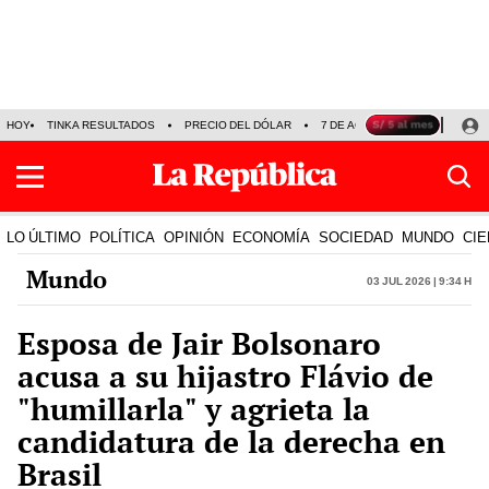
HOY
TINKA RESULTADOS
PRECIO DEL DÓLAR
7 DE AGOSTO
OLLANTA H
LO ÚLTIMO
POLÍTICA
OPINIÓN
ECONOMÍA
SOCIEDAD
MUNDO
CIE
Mundo
03 Jul 2026 | 9:34 h
Esposa de Jair Bolsonaro
acusa a su hijastro Flávio de
"humillarla" y agrieta la
candidatura de la derecha en
Brasil