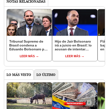
NOTAS RELACIONADAS
Tribunal Supremo de
Hijo de Jair Bolsonaro
Fláv
Brasil condena a
irá a juicio en Brasil: lo
bajo 
Eduardo Bolsonaro por
acusan de intentar
en el
gestionar sanciones de
frenar la condena de su
banq
LEER MÁS
LEER MÁS
Estados Unidos contra
padre por golpismo
fraud
jueces
Brasi
LO MÁS VISTO
LO ÚLTIMO