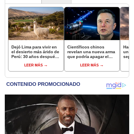
Dejó Lima para vivir en
Científicos chinos
Hace
el desierto más árido de
revelan una nueva arma
un vo
Perú: 30 años después,
que podría apagar el
sepul
un rebaño de llamas
internet satelital y
prov
LEER MÁS
LEER MÁS
creó un sorprendente
afectar redes como
veran
ecosistema
Starlink de Elon Musk
histo
moni