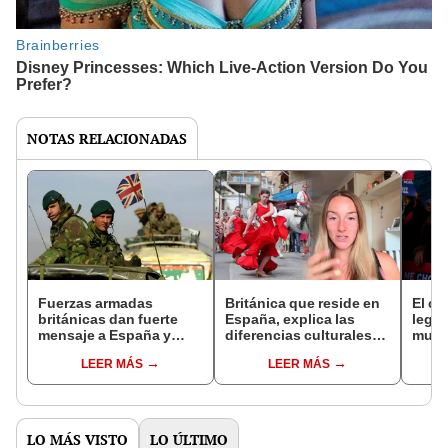
NOTAS RELACIONADAS
Fuerzas armadas
Británica que reside en
El ca
británicas dan fuerte
España, explica las
legal
mensaje a España y
diferencias culturales
muert
revelan que harán
entre ambas naciones:
Rein
LEER MÁS
LEER MÁS
maniobras militares en
“Somos más
consi
Gibraltar
reservados”
apro
LO MÁS VISTO
LO ÚLTIMO