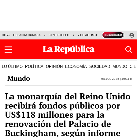
HOY
OLLANTA HUMALA
JANET TELLO
7 DE AGOSTO
TINKA RESULTADOS
LO ÚLTIMO
POLÍTICA
OPINIÓN
ECONOMÍA
SOCIEDAD
MUNDO
CIE
Mundo
04 Jul 2025 | 10:11 h
La monarquía del Reino Unido
recibirá fondos públicos por
US$118 millones para la
renovación del Palacio de
Buckingham, según informe