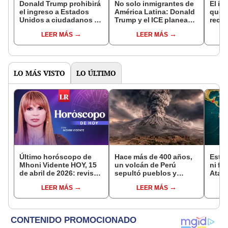
Donald Trump prohibirá
No solo inmigrantes de
El in
el ingreso a Estados
América Latina: Donald
que l
Unidos a ciudadanos de
Trump y el ICE planean
recur
12 países a partir de
deportar a este nuevo
la na
LEER MÁS
LEER MÁS
este lunes 9 de junio
grupo residente en
reint
EEUU, según estudio
asno 
convi
en un
vida
LO MÁS VISTO
LO ÚLTIMO
Último horóscopo de
Hace más de 400 años,
Este 
Mhoni Vidente HOY, 15
un volcán de Perú
ni fu
de abril de 2026: revisa
sepultó pueblos y
Atahu
las predicciones de tu
provocó uno de los
de l
LEER MÁS
LEER MÁS
signo y entérate si te
veranos más fríos de la
pode
espera un día
historia: sigue bajo
anti
afortunado
monitoreo