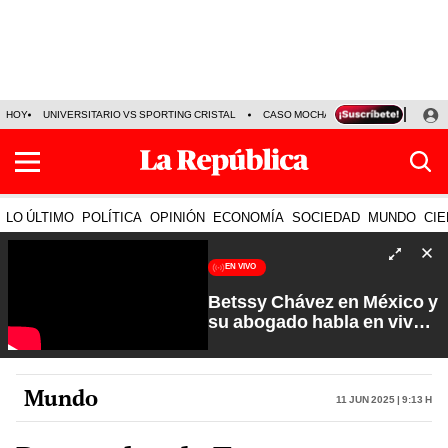
HOY
UNIVERSITARIO VS SPORTING CRISTAL
CASO MOCHASUELDOS
MIGUEL
LO ÚLTIMO
POLÍTICA
OPINIÓN
ECONOMÍA
SOCIEDAD
MUNDO
CIE
EN VIVO
Betssy Chávez en México y
su abogado habla en vivo |
Que No Se Te Olvide con
Carlos Cornejo
Mundo
11 Jun 2025 | 9:13 h