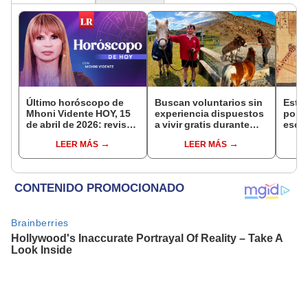
Último horóscopo de
Buscan voluntarios sin
Esta 
Mhoni Vidente HOY, 15
experiencia dispuestos
por l
de abril de 2026: revisa
a vivir gratis durante
escar
las predicciones de tu
una semana: para
en un
LEER MÁS
LEER MÁS
signo y entérate si te
cuidar caballos, burros
antig
espera un día
y otros animales
respu
afortunado
rescatados en un
sorp
refugio por 2 horas