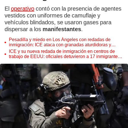
El
operativo
contó con la presencia de agentes
vestidos con uniformes de camuflaje y
vehículos blindados, se usaron gases para
dispersar a los
manifestantes
.
Pesadilla y miedo en Los Ángeles con redadas de
inmigración: ICE ataca con granadas aturdidoras y
bombas de humo a inmigrantes
ICE y su nueva redada de inmigración en centros de
trabajo de EEUU: oficiales detuvieron a 17 inmigrantes
en operativo polémico