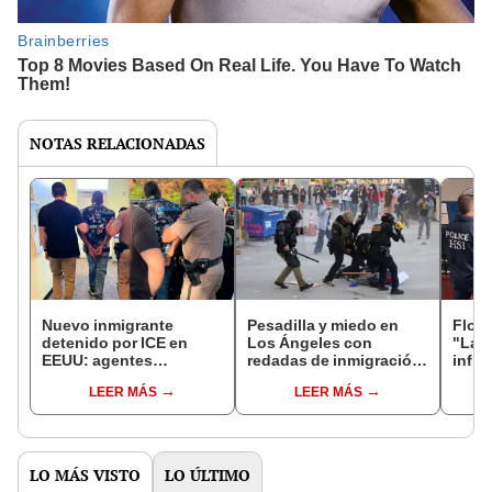
NOTAS RELACIONADAS
Nuevo inmigrante
Pesadilla y miedo en
Flori
detenido por ICE en
Los Ángeles con
"La H
EEUU: agentes
redadas de inmigración:
influ
federales arrestaron a
ICE ataca con granadas
que 
LEER MÁS
LEER MÁS
ciudadano cubano en
aturdidoras y bombas
por p
una oficina de USCIS
de humo a inmigrantes
diner
LO MÁS VISTO
LO ÚLTIMO