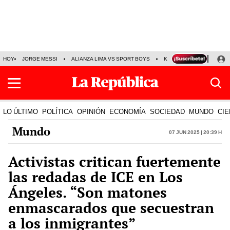
HOY
JORGE MESSI
ALIANZA LIMA VS SPORT BOYS
KENJI FUJIMORI
PRE
LO ÚLTIMO
POLÍTICA
OPINIÓN
ECONOMÍA
SOCIEDAD
MUNDO
CIE
Mundo
07 Jun 2025 | 20:39 h
Activistas critican fuertemente
las redadas de ICE en Los
Ángeles. “Son matones
enmascarados que secuestran
a los inmigrantes”