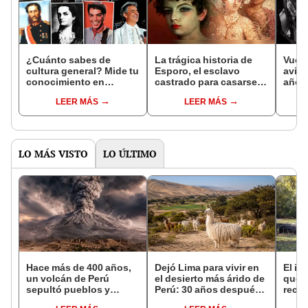
¿Cuánto sabes de
La trágica historia de
Vuelo
cultura general? Mide tu
Esporo, el esclavo
avión
conocimiento en
castrado para casarse
años
ciencia, historia, arte y
con el emperador Nerón
esqu
LEER MÁS
LEER MÁS
más
LO MÁS VISTO
LO ÚLTIMO
Hace más de 400 años,
Dejó Lima para vivir en
El in
un volcán de Perú
el desierto más árido de
que l
sepultó pueblos y
Perú: 30 años después,
recur
provocó uno de los
un rebaño de llamas
la na