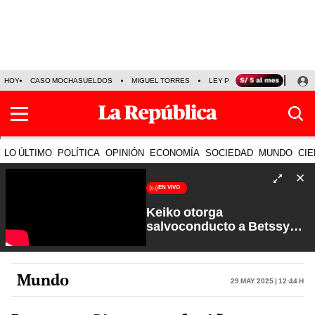
HOY
CASO MOCHASUELDOS
MIGUEL TORRES
LEY PULPÍN
PRECIO DEL
LO ÚLTIMO
POLÍTICA
OPINIÓN
ECONOMÍA
SOCIEDAD
MUNDO
CIE
EN VIVO
Keiko otorga
salvoconducto a Betssy
Chávez y renuevan
Petroperú | Sin Guion con
Rosa María Palacios
Mundo
29 May 2025 | 12:44 h