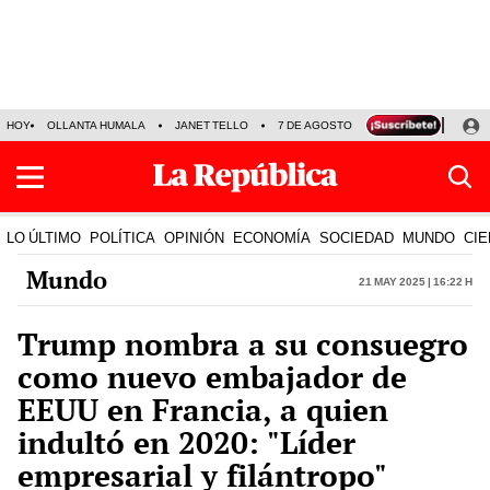
HOY
OLLANTA HUMALA
JANET TELLO
7 DE AGOSTO
TINKA RESULTADOS
LO ÚLTIMO
POLÍTICA
OPINIÓN
ECONOMÍA
SOCIEDAD
MUNDO
CIE
Mundo
21 May 2025 | 16:22 h
Trump nombra a su consuegro
como nuevo embajador de
EEUU en Francia, a quien
indultó en 2020: "Líder
empresarial y filántropo"