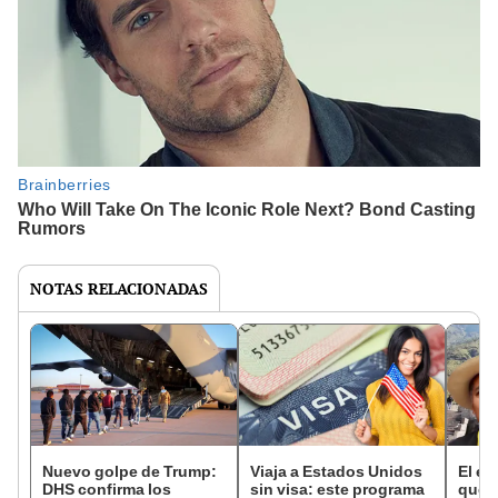
NOTAS RELACIONADAS
Nuevo golpe de Trump:
Viaja a Estados Unidos
El e
DHS confirma los
sin visa: este programa
que 