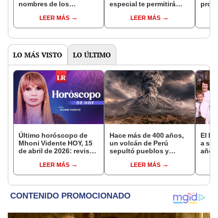
nombres de los
especial te permitirá
propi
recientes inmigrantes
visitar el país de forma
en Li
LEER MÁS
LEER MÁS
deportados por ICE en
legal y sin trámite
traba
EEUU
limpi
Blan
LO MÁS VISTO
LO ÚLTIMO
Último horóscopo de
Hace más de 400 años,
El h
Mhoni Vidente HOY, 15
un volcán de Perú
a su 
de abril de 2026: revisa
sepultó pueblos y
años
las predicciones de tu
provocó uno de los
aban
LEER MÁS
LEER MÁS
signo y entérate si te
veranos más fríos de la
comp
espera un día
historia: sigue bajo
madre
afortunado
monitoreo
pudo