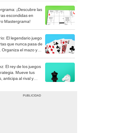
rgrama: ¡Descubre las
ras escondidas en
ro Mastergrama!
rio: El legendario juego
rtas que nunca pasa de
 Organiza el mazo y
stra tu habilidad.
z: El rey de los juegos
trategia. Mueve tus
, anticipa al rival y
gue el jaque mate.