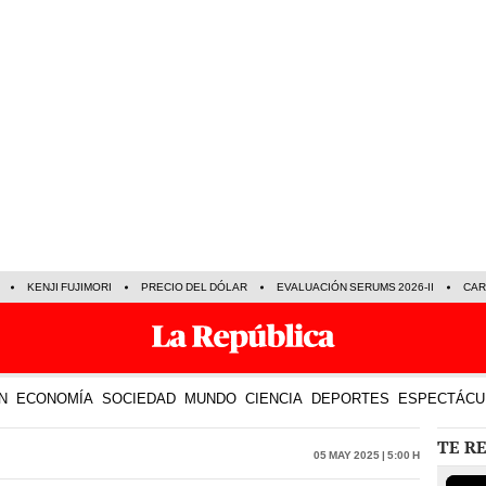
KENJI FUJIMORI
PRECIO DEL DÓLAR
EVALUACIÓN SERUMS 2026-II
CAR
N
ECONOMÍA
SOCIEDAD
MUNDO
CIENCIA
DEPORTES
ESPECTÁCU
TE R
05 May 2025 | 5:00 h