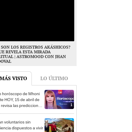
 SON LOS REGISTROS AKÁSHICOS?
UE REVELA ESTA MIRADA
RITUAL | ASTROMOOD CON JHAN
DOVAL
 MÁS VISTO
LO ÚLTIMO
o horóscopo de Mhoni
te HOY, 15 de abril de
1
 revisa las predicciones
signo y entérate si te
a un día afortunado
n voluntarios sin
iencia dispuestos a vivir