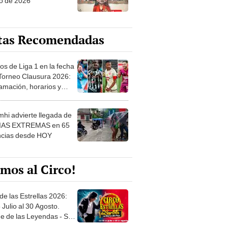
o de 2026
tas Recomendadas
os de Liga 1 en la fecha
 Torneo Clausura 2026:
amación, horarios y
 ver
hi advierte llegada de
IAS EXTREMAS en 65
ncias desde HOY
mos al Circo!
de las Estrellas 2026:
 Julio al 30 Agosto.
e de las Leyendas - San
l