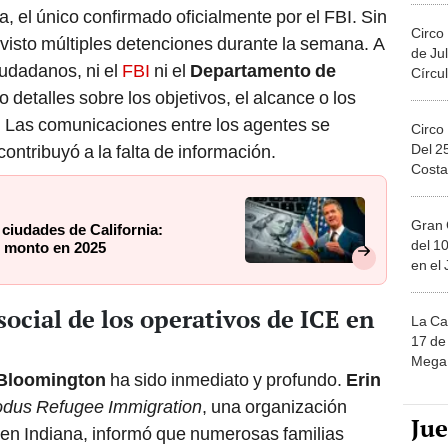
a, el único confirmado oficialmente por el FBI. Sin
Circo
visto múltiples detenciones durante la semana. A
de Jul
iudadanos, ni el
FBI
ni el
Departamento de
Círcul
o detalles sobre los objetivos, el alcance o los
. Las comunicaciones entre los agentes se
Circo
Del 2
ontribuyó a la falta de información.
Costa
Gran 
ciudades de California:
del 10
o monto en 2025
en el
social de los operativos de ICE en
La Ca
17 de 
Mega 
Bloomington
ha sido inmediato y profundo.
Erin
dus Refugee Immigration
, una organización
Ju
 en Indiana, informó que numerosas familias