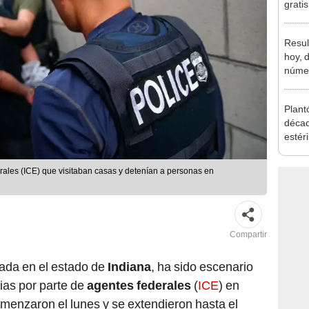
grati
para 
otros
Resul
un re
hoy, 
númer
loter
Plant
décad
estér
hoy s
Parqu
rales (ICE) que visitaban casas y detenían a personas en
Compartir
cada en el estado de
Indiana
, ha sido escenario
ias por parte de
agentes federales
(
ICE
) en
menzaron el lunes y se extendieron hasta el