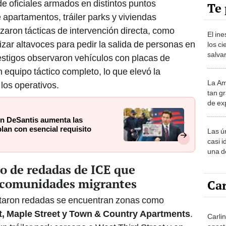
de oficiales armados en distintos puntos
Te 
apartamentos, tráiler parks y viviendas
lizaron tácticas de intervención directa, como
El in
lizar altavoces para pedir la salida de personas en
los ci
salvar
estigos observaron vehículos con placas de
reint
 equipo táctico completo, lo que elevó la
salvaj
La Am
los operativos.
desie
tan gr
más v
de ex
encont
on DeSantis aumenta las
podrí
an con esencial requisito
Las ú
sabía
casi i
una d
muy s
o de redadas de ICE que
 comunidades migrantes
Car
ctaron redadas se encuentran zonas como
t, Maple Street y Town & Country Apartments
.
Carli