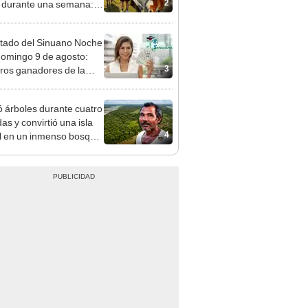
2
s durante una semana:
cuidar caballos, burros y
 animales rescatados en
tado del Sinuano Noche
fugio por 2 horas
domingo 9 de agosto:
3
os ganadores de la
ía de Colombia
ó árboles durante cuatro
as y convirtió una isla
4
il en un inmenso bosque:
upera casi seis veces al
e de las Leyendas.