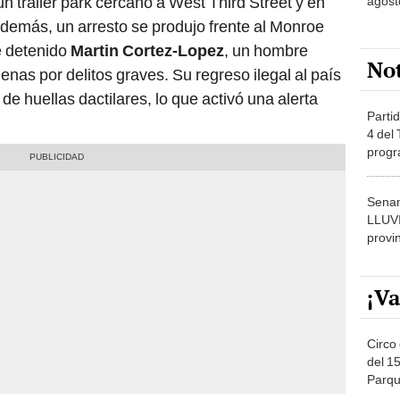
n tráiler park cercano a West Third Street y en
agost
demás, un arresto se produjo frente al Monroe
e detenido
Martin Cortez-Lopez
, un hombre
No
nas por delitos graves. Su regreso ilegal al país
de huellas dactilares, lo que activó una alerta
Partid
4 del
progr
dónde
Senam
LLUV
provi
¡Va
Circo 
del 15
Parqu
Migue