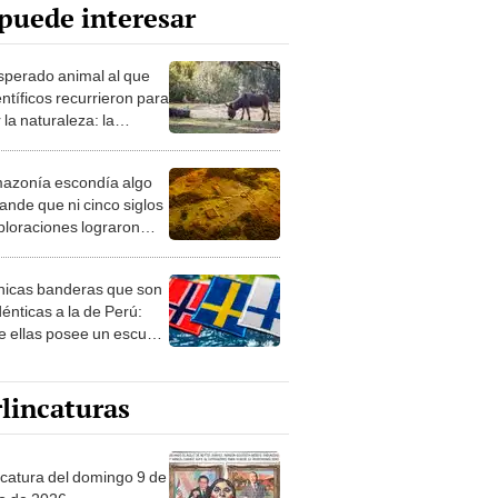
puede interesar
esperado animal al que
entíficos recurrieron para
 la naturaleza: la
roducción de un asno
e está convirtiendo el
azonía escondía algo
rto en un paisaje con
ande que ni cinco siglos
ida
ploraciones lograron
rarlo: el hallazgo
a cambiar todo lo que se
nicas banderas que son
 sobre su pasado
dénticas a la de Perú:
e ellas posee un escudo
imilar
lincaturas
ncatura del domingo 9 de