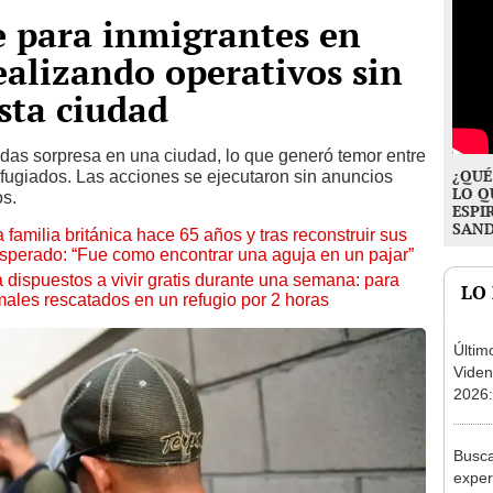
e para inmigrantes en
ealizando operativos sin
esta ciudad
adas sorpresa en una ciudad, lo que generó temor entre
¿QUÉ
fugiados. Las acciones se ejecutaron sin anuncios
LO Q
os.
ESPI
SAN
familia británica hace 65 años y tras reconstruir sus
sperado: “Fue como encontrar una aguja en un pajar”
 dispuestos a vivir gratis durante una semana: para
LO
imales rescatados en un refugio por 2 horas
Últim
Viden
2026:
de tu 
esper
Busca
exper