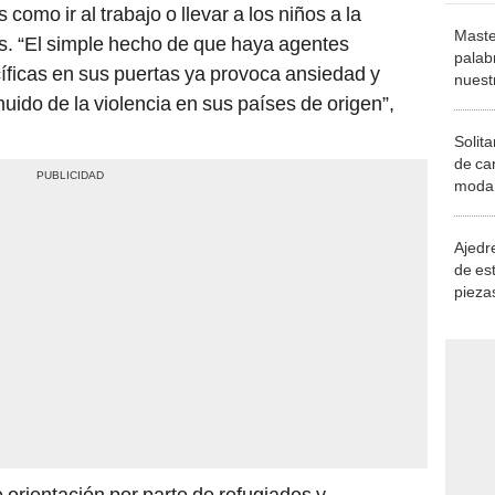
como ir al trabajo o llevar a los niños a la
Maste
s. “El simple hecho de que haya agentes
palab
ficas en sus puertas ya provoca ansiedad y
nuest
huido de la violencia en sus países de origen”,
Solita
de ca
moda.
demue
Ajedre
de es
piezas
consi
 orientación por parte de refugiados y