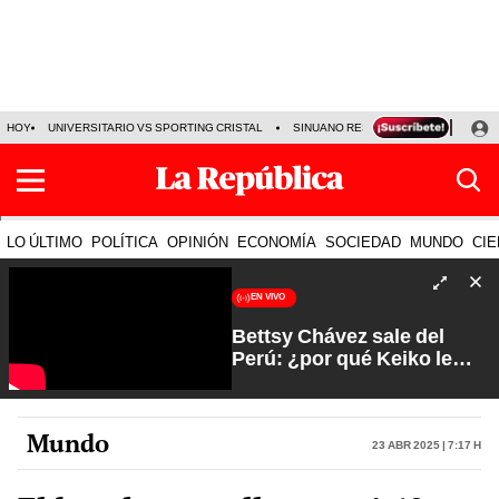
HOY
UNIVERSITARIO VS SPORTING CRISTAL
SINUANO RESULTADOS HOY
CA
LO ÚLTIMO
POLÍTICA
OPINIÓN
ECONOMÍA
SOCIEDAD
MUNDO
CIE
EN VIVO
Bettsy Chávez sale del
Perú: ¿por qué Keiko le
otorgó el salvoconducto? |
Fuerte y Claro con Manuela
Camacho
Mundo
23 Abr 2025 | 7:17 h