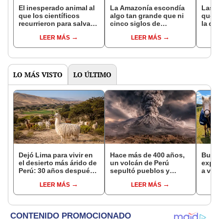
El inesperado animal al
La Amazonía escondía
Las 
que los científicos
algo tan grande que ni
que s
recurrieron para salvar
cinco siglos de
la de
la naturaleza: la
exploraciones lograron
pose
LEER MÁS
LEER MÁS
reintroducción de un
encontrarlo: el hallazgo
simil
asno salvaje está
podría cambiar todo lo
convirtiendo el desierto
que se sabía sobre su
en un paisaje con más
pasado
vida
LO MÁS VISTO
LO ÚLTIMO
Dejó Lima para vivir en
Hace más de 400 años,
Busca
el desierto más árido de
un volcán de Perú
expe
Perú: 30 años después,
sepultó pueblos y
a viv
un rebaño de llamas
provocó uno de los
una 
LEER MÁS
LEER MÁS
creó un sorprendente
veranos más fríos de la
cuida
ecosistema
historia: sigue bajo
y otr
monitoreo
resc
refug