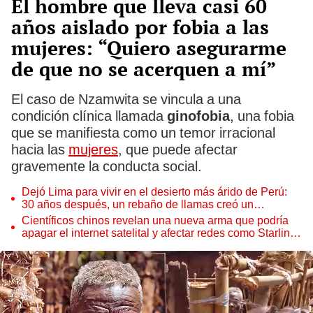
El hombre que lleva casi 60
años aislado por fobia a las
mujeres: “Quiero asegurarme
de que no se acerquen a mí”
El caso de Nzamwita se vincula a una
condición clínica llamada
ginofobia
, una fobia
que se manifiesta como un temor irracional
hacia las
mujeres
, que puede afectar
gravemente la conducta social.
Dejó Lima para vivir en el desierto más árido de Perú:
30 años después, un rebaño de llamas creó un
sorprendente ecosistema
Científicos chinos revelan una nueva arma que podría
apagar el internet satelital y afectar redes como Starlink
de Elon Musk