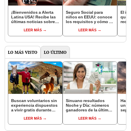
¡Bienvenidos a Alerta
Seguro Social para
El in
Latina USA! Recibe las
niños en EEUU: conoce
que l
últimas noticias sobre
los requisitos y cómo tu
recur
inmigrantes en EEUU
hijo puede acceder a los
la na
LEER MÁS
LEER MÁS
por el canal de
beneficios este 2025
reint
WhatsApp de La
asno 
República
convi
en un
vida
LO MÁS VISTO
LO ÚLTIMO
Buscan voluntarios sin
Sinuano resultados
Hace
experiencia dispuestos
Noche y Día: números
un vo
a vivir gratis durante
ganadores de la última
sepul
una semana: para
lotería de Colombia de
prov
LEER MÁS
LEER MÁS
cuidar caballos, burros
HOY viernes 7 de agosto
veran
y otros animales
histo
rescatados en un
moni