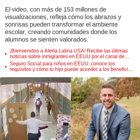
El video, con más de 153 millones de
visualizaciones, refleja cómo los abrazos y
sonrisas pueden transformar el ambiente
escolar, creando comunidades donde los
alumnos se sienten valorados.
¡Bienvenidos a Alerta Latina USA! Recibe las últimas
noticias sobre inmigrantes en EEUU por el canal de
WhatsApp de La República
Seguro Social para niños en EEUU: conoce los
requisitos y cómo tu hijo puede acceder a los beneficios
este 2025