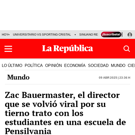
HOY
UNIVERSITARIO VS SPORTING CRISTAL
SINUANO RESULTADOS HOY
CA
LO ÚLTIMO
POLÍTICA
OPINIÓN
ECONOMÍA
SOCIEDAD
MUNDO
CIE
Mundo
09 Abr 2025 | 23:36 h
Zac Bauermaster, el director
que se volvió viral por su
tierno trato con los
estudiantes en una escuela de
Pensilvania