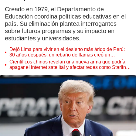
Creado en 1979, el Departamento de
Educación coordina políticas educativas en el
país. Su eliminación plantea interrogantes
sobre futuros programas y su impacto en
estudiantes y universidades.
Dejó Lima para vivir en el desierto más árido de Perú:
30 años después, un rebaño de llamas creó un
sorprendente ecosistema
Científicos chinos revelan una nueva arma que podría
apagar el internet satelital y afectar redes como Starlink
de Elon Musk