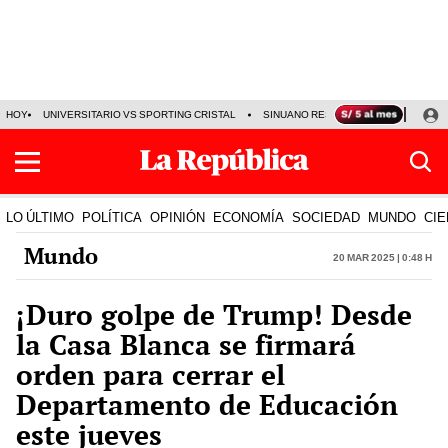
HOY
UNIVERSITARIO VS SPORTING CRISTAL
SINUANO RESULTADOS HOY
CA
LO ÚLTIMO
POLÍTICA
OPINIÓN
ECONOMÍA
SOCIEDAD
MUNDO
CIE
Mundo
20 Mar 2025 | 0:48 h
¡Duro golpe de Trump! Desde
la Casa Blanca se firmará
orden para cerrar el
Departamento de Educación
este jueves