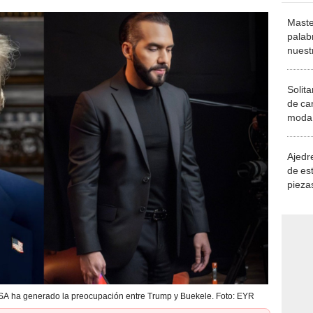
Maste
palab
nuest
Solita
de ca
moda.
demue
Ajedre
de es
piezas
consi
 USA ha generado la preocupación entre Trump y Buekele. Foto: EYR