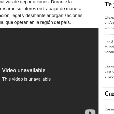
cutivas de deportaciones. Durante la
Te 
resaron su interés en trabajar de manera
ración ilegal y desmantelar organizaciones
El ex
a, que operan en la región del país.
en Ar
anima
bosqu
Patag
Los 3
mundo
vocal
Améri
Las ú
casi i
una d
muy s
Car
Carli