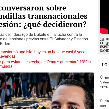
conversaron sobre
ndillas transnacionales
esión: ¿qué decidieron?
a del liderazgo de Bukele en la lucha contra la
¿QUÉ
o de tensiones previas entre El Salvador y Estados
LO Q
 Biden.
ESPI
SAN
transformó una isla: hoy es un bosque casi 6 veces
 Leyendas
o para evitar el estrecho de Ormuz: aumentará 13% su
LO
 mundial
Últim
Viden
2026:
de tu 
esper
Rusia
con m