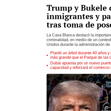
Trump y Bukele 
inmigrantes y pa
tras toma de pos
La Casa Blanca destacó la importanci
criminalidad, en medio de un context
Unidos durante la administración de
Plantó un árbol durante 40 años y 
más grande que el Parque de las
Dubái apuesta por un nuevo puert
capacidad y reforzará el comercio