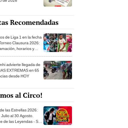
o de 2026
tas Recomendadas
os de Liga 1 en la fecha
 Torneo Clausura 2026:
amación, horarios y
 ver
hi advierte llegada de
IAS EXTREMAS en 65
ncias desde HOY
mos al Circo!
de las Estrellas 2026:
 Julio al 30 Agosto.
e de las Leyendas - San
l