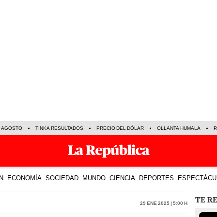
E AGOSTO
TINKA RESULTADOS
PRECIO DEL DÓLAR
OLLANTA HUMALA
P
N
ECONOMÍA
SOCIEDAD
MUNDO
CIENCIA
DEPORTES
ESPECTÁCU
TE R
29 Ene 2025 | 5:00 h