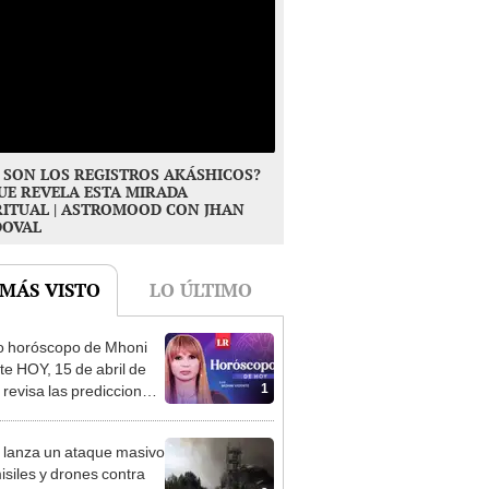
 SON LOS REGISTROS AKÁSHICOS?
UE REVELA ESTA MIRADA
RITUAL | ASTROMOOD CON JHAN
DOVAL
 MÁS VISTO
LO ÚLTIMO
o horóscopo de Mhoni
te HOY, 15 de abril de
1
 revisa las predicciones
signo y entérate si te
a un día afortunado
 lanza un ataque masivo
isiles y drones contra