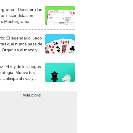
rgrama: ¡Descubre las
ras escondidas en
ro Mastergrama!
rio: El legendario juego
rtas que nunca pasa de
 Organiza el mazo y
stra tu habilidad.
z: El rey de los juegos
trategia. Mueve tus
, anticipa al rival y
gue el jaque mate.