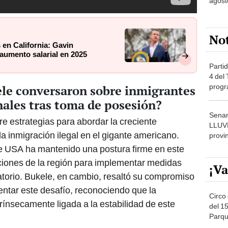
agost
No
 en California: Gavin
umento salarial en 2025
Partid
4 del
progr
le conversaron sobre inmigrantes
dónde
nales tras toma de posesión?
Senam
e estrategias para abordar la creciente
LLUV
a inmigración ilegal en el gigante americano.
provi
e USA ha mantenido una postura firme en este
iones de la región para implementar medidas
¡Va
ratorio. Bukele, en cambio, resaltó su compromiso
entar este desafío, reconociendo que la
Circo 
rínsecamente ligada a la estabilidad de este
del 15
Parqu
Migue