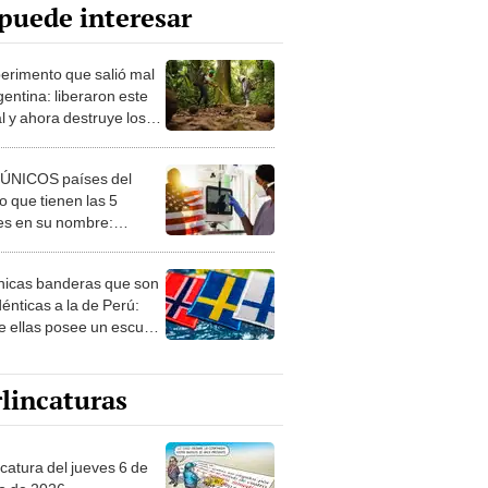
puede interesar
perimento que salió mal
gentina: liberaron este
l y ahora destruye los
es milenarios de la
onia
 ÚNICOS países del
 que tienen las 5
es en su nombre:
ca cuenta con uno
nicas banderas que son
dénticas a la de Perú:
e ellas posee un escudo
imilar
lincaturas
ncatura del jueves 6 de