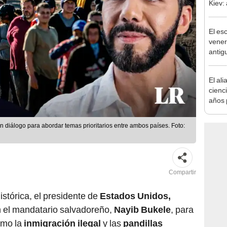
Kiev:
más d
El es
vener
antigu
sorpr
El ali
cienc
años 
natur
de un
diálogo para abordar temas prioritarios entre ambos países. Foto:
convi
paisa
Compartir
istórica, el presidente de
Estados Unidos,
n el mandatario salvadoreño,
Nayib Bukele
, para
omo la
inmigración ilegal
y las
pandillas