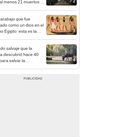
2
 al menos 21 muertos y
e 50 heridos
carabajo que fue
ado como un dios en el
3
o Egipto: esta es la
endente razón
ado salvaje que la
ia descubrió hace 40
4
para salvar la
aleza: la reintroducción
 asno salvaje está
rtiendo el desierto en un
je con más vida