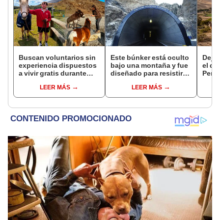
Buscan voluntarios sin
Este búnker está oculto
Dejó 
experiencia dispuestos
bajo una montaña y fue
el de
a vivir gratis durante
diseñado para resistir
Perú:
una semana: para
una guerra nuclear:
un re
LEER MÁS
LEER MÁS
cuidar caballos, burros
tiene 15 edificios
creó
y otros animales
ecos
rescatados en un
refugio por 2 horas