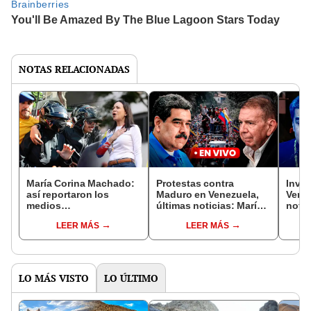
NOTAS RELACIONADAS
María Corina Machado:
Protestas contra
Inves
así reportaron los
Maduro en Venezuela,
Venez
medios
últimas noticias: María
notic
estadounidenses su
Corina Machado fue
Marí
LEER MÁS
LEER MÁS
secuestro en Venezuela
liberada y revelan que la
fue l
obligaron a grabar video
graba
LO MÁS VISTO
LO ÚLTIMO