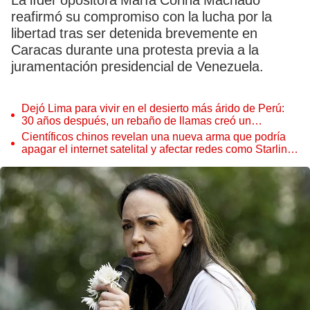
La líder opositora María Corina Machado
reafirmó su compromiso con la lucha por la
libertad tras ser detenida brevemente en
Caracas durante una protesta previa a la
juramentación presidencial de Venezuela.
Dejó Lima para vivir en el desierto más árido de Perú:
30 años después, un rebaño de llamas creó un
sorprendente ecosistema
Científicos chinos revelan una nueva arma que podría
apagar el internet satelital y afectar redes como Starlink
de Elon Musk