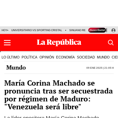
HOY
UNIVERSITARIO VS SPORTING CRISTAL
SINUANO RESULTADOS HOY
CA
LO ÚLTIMO
POLÍTICA
OPINIÓN
ECONOMÍA
SOCIEDAD
MUNDO
CIE
Mundo
09 Ene 2025 | 21:05 h
María Corina Machado se
pronuncia tras ser secuestrada
por régimen de Maduro:
"Venezuela será libre"