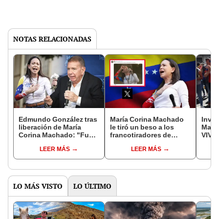
NOTAS RELACIONADAS
Edmundo González tras
María Corina Machado
Inves
liberación de María
le tiró un beso a los
Madu
Corina Machado: "Fue
francotiradores de
VIVO:
secuestrada en
Maduro y causó euforia
de p
LEER MÁS
LEER MÁS
condiciones de
en redes: "Es icónico"
jura
violencia"
LO MÁS VISTO
LO ÚLTIMO