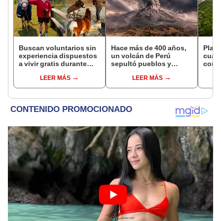
Buscan voluntarios sin
Hace más de 400 años,
Plant
experiencia dispuestos
un volcán de Perú
cuat
a vivir gratis durante
sepultó pueblos y
convi
una semana: para
provocó uno de los
en u
LEER MÁS
LEER MÁS
cuidar caballos, burros
veranos más fríos de la
hoy s
y otros animales
historia: sigue bajo
veces
rescatados en un
monitoreo
Leye
refugio por 2 horas