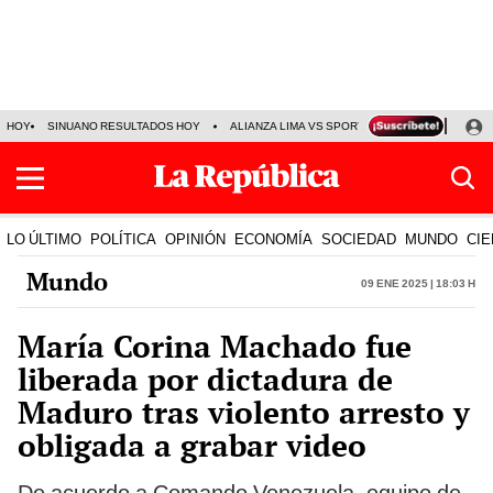
HOY
SINUANO RESULTADOS HOY
ALIANZA LIMA VS SPORT BOYS
JORGE MES
LO ÚLTIMO
POLÍTICA
OPINIÓN
ECONOMÍA
SOCIEDAD
MUNDO
CIE
Mundo
09 Ene 2025 | 18:03 h
María Corina Machado fue
liberada por dictadura de
Maduro tras violento arresto y
obligada a grabar video