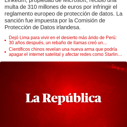
LinkedIn, propiedad de Microsoft, recibió una
multa de 310 millones de euros por infringir el
reglamento europeo de protección de datos. La
sanción fue impuesta por la Comisión de
Protección de Datos irlandesa.
Dejó Lima para vivir en el desierto más árido de Perú:
30 años después, un rebaño de llamas creó un
sorprendente ecosistema
Científicos chinos revelan una nueva arma que podría
apagar el internet satelital y afectar redes como Starlink
de Elon Musk