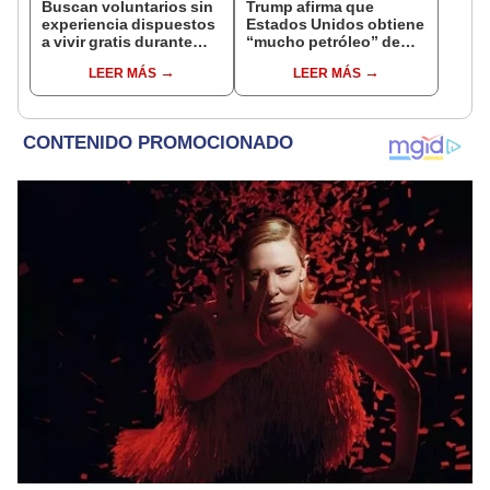
Buscan voluntarios sin
Trump afirma que
experiencia dispuestos
Estados Unidos obtiene
a vivir gratis durante
“mucho petróleo” de
una semana: para
Venezuela tras la caída
LEER MÁS
LEER MÁS
cuidar caballos, burros
de Nicolás Maduro
y otros animales
rescatados en un
refugio por 2 horas