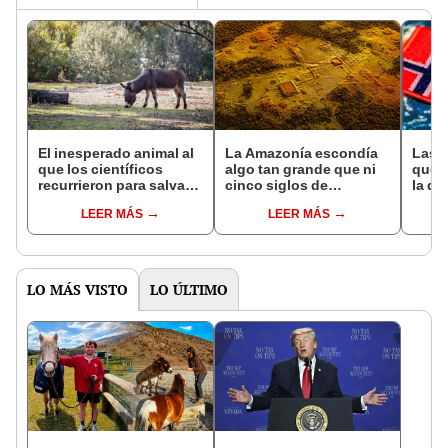
El inesperado animal al
La Amazonía escondía
Las 
que los científicos
algo tan grande que ni
que s
recurrieron para salvar
cinco siglos de
la de
la naturaleza: la
exploraciones lograron
pose
LEER MÁS
LEER MÁS
reintroducción de un
encontrarlo: el hallazgo
simil
asno salvaje está
podría cambiar todo lo
convirtiendo el desierto
que se sabía sobre su
en un paisaje con más
pasado
vida
LO MÁS VISTO
LO ÚLTIMO