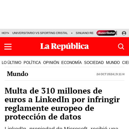
HOY
UNIVERSITARIO VS SPORTING CRISTAL
SINUANO RESULTADOS HOY
CA
LO ÚLTIMO
POLÍTICA
OPINIÓN
ECONOMÍA
SOCIEDAD
MUNDO
CIE
Mundo
24 Oct 2024 | 9:11 h
Multa de 310 millones de
euros a LinkedIn por infringir
reglamente europeo de
protección de datos