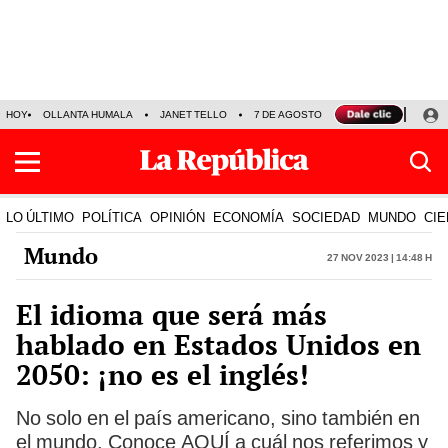
HOY
OLLANTA HUMALA
JANET TELLO
7 DE AGOSTO
TINKA RESULTADOS
LO ÚLTIMO
POLÍTICA
OPINIÓN
ECONOMÍA
SOCIEDAD
MUNDO
CIE
Mundo
27 Nov 2023 | 14:48 h
El idioma que será más
hablado en Estados Unidos en
2050: ¡no es el inglés!
No solo en el país americano, sino también en
el mundo. Conoce AQUÍ a cuál nos referimos y