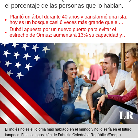
el porcentaje de las personas que lo hablan.
Plantó un árbol durante 40 años y transformó una isla:
hoy es un bosque casi 6 veces más grande que el
Parque de las Leyendas
Dubái apuesta por un nuevo puerto para evitar el
estrecho de Ormuz: aumentará 13% su capacidad y
reforzará el comercio mundial
El inglés no es el idioma más hablado en el mundo y no lo sería en el futuro
tampoco. Foto: composición de Fabrizio Oviedo/La República/Freepik