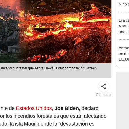
Niño 
de 30
Era c
a muje
una e
Antho
en de
EE.UU
respo
l incendio forestal que azota Hawái. Foto: composición Jazmin
covid
Compartir
ente de
Estados Unidos,
Joe Biden,
declaró
or los incendios forestales que están afectando
todo, la isla Maui, donde la “devastación es