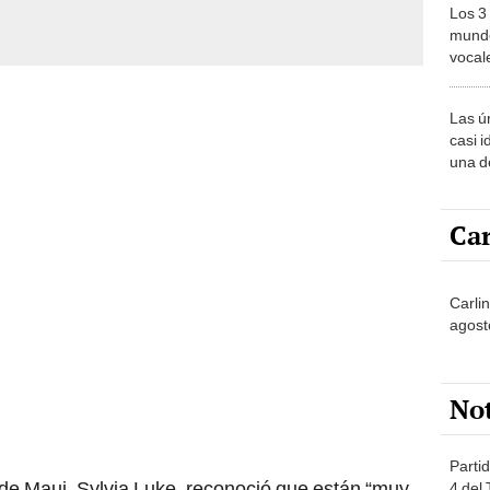
Los 3
mundo
vocal
Améri
Las ú
casi i
una d
muy s
Car
Carli
agost
No
Partid
 de Maui, Sylvia Luke, reconoció que están “muy
4 del