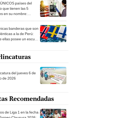
 ÚNICOS países del
 que tienen las 5
es en su nombre:
ca cuenta con uno
nicas banderas que son
dénticas a la de Perú:
e ellas posee un escudo
imilar
lincaturas
ncatura del jueves 6 de
o de 2026
tas Recomendadas
os de Liga 1 en la fecha
 Torneo Clausura 2026: