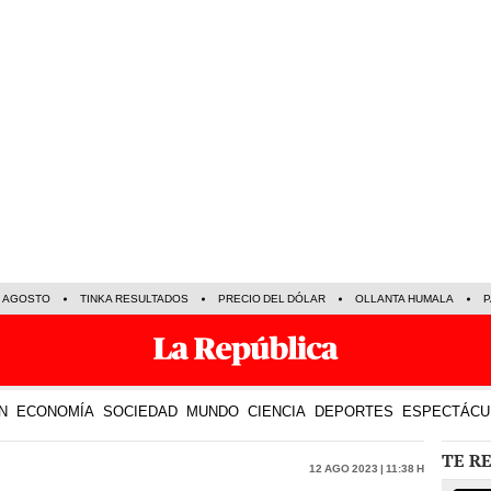
E AGOSTO
TINKA RESULTADOS
PRECIO DEL DÓLAR
OLLANTA HUMALA
P
N
ECONOMÍA
SOCIEDAD
MUNDO
CIENCIA
DEPORTES
ESPECTÁCU
TE R
12 Ago 2023 | 11:38 h