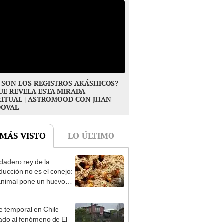
 SON LOS REGISTROS AKÁSHICOS?
UE REVELA ESTA MIRADA
RITUAL | ASTROMOOD CON JHAN
DOVAL
 MÁS VISTO
LO ÚLTIMO
rdadero rey de la
ducción no es el conejo:
1
animal pone un huevo
tres segundos, vive
 50 años y solo no
e temporal en Chile
 la Antártida
ado al fenómeno de El