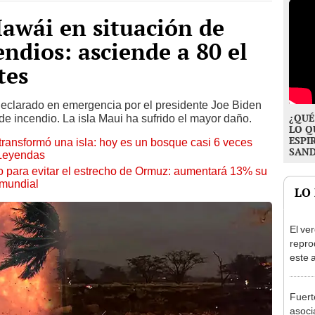
Hawái en situación de
endios: asciende a 80 el
tes
declarado en emergencia por el presidente Joe Biden
¿QUÉ
 de incendio. La isla Maui ha sufrido el mayor daño.
LO Q
ESPI
transformó una isla: hoy es un bosque casi 6 veces
SAN
 Leyendas
o para evitar el estrecho de Ormuz: aumentará 13% su
 mundial
LO
El ve
repro
este 
cada 
hasta
Fuert
habita
asoci