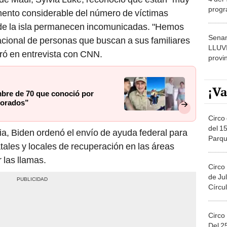
progr
ento considerable del número de víctimas
dónde
de la isla permanecen incomunicadas. "Hemos
Senam
acional de personas que buscan a sus familiares
LLUV
ró en entrevista con CNN.
provi
¡Va
bre de 70 que conoció por
morados”
Circo 
del 15
ia, Biden ordenó el envío de ayuda federal para
Parqu
ales y locales de recuperación en las áreas
Migue
 las llamas.
Circo
de Jul
Círcul
Circo
Del 2