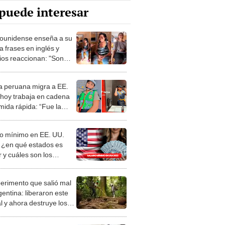
puede interesar
ounidense enseña a su
a frases en inglés y
ios reaccionan: "Son
ices"
ía peruana migra a EE.
 hoy trabaja en cadena
mida rápida: “Fue la
 decisión”
io mínimo en EE. UU.
 ¿en qué estados es
 y cuáles son los
os?
perimento que salió mal
gentina: liberaron este
l y ahora destruye los
es milenarios de la
onia