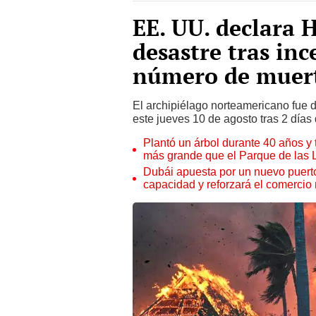
EE. UU. declara 
desastre tras inc
número de muer
El archipiélago norteamericano fue 
este jueves 10 de agosto tras 2 días
Plantó un árbol durante 40 años y 
más grande que el Parque de las
Dubái apuesta por un nuevo puert
capacidad y reforzará el comercio