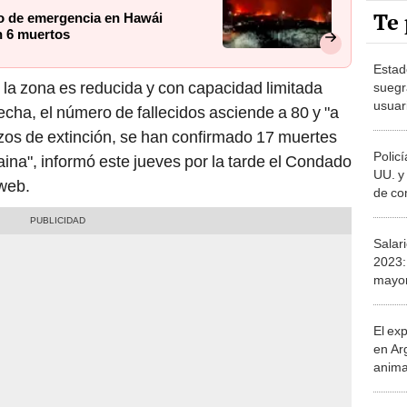
Te 
do de emergencia en Hawái
n 6 muertos
Estad
la zona es reducida y con capacidad limitada
suegr
usuar
fecha, el número de fallecidos asciende a 80 y "a
cómpl
zos de extinción, se han confirmado 17 muertes
Polic
aina", informó este jueves por la tarde el Condado
UU. y
web.
de co
mejor
Salar
2023:
mayor
mont
El ex
en Ar
anima
bosqu
Patag