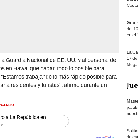
Costa
Gran 
del 10
en el
La Ca
17 de 
la Guardia Nacional de EE. UU. y al personal de
Mega 
os en Hawái que hagan todo lo posible para
. "Estamos trabajando lo más rápido posible para
Ju
r a residentes y turistas", afirmó durante un
Maste
INCENDIO
palab
nuest
ero a La República en
le
Solita
de ca