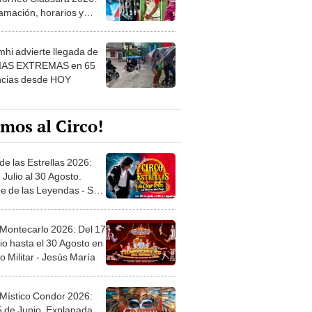
amación, horarios y
 ver
hi advierte llegada de
IAS EXTREMAS en 65
ncias desde HOY
mos al Circo!
de las Estrellas 2026:
 Julio al 30 Agosto.
e de las Leyendas - San
l
 Montecarlo 2026: Del 17
io hasta el 30 Agosto en
o Militar - Jesús María
 Místico Condor 2026:
5 de Junio. Explanada