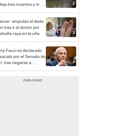
2
deja tres muertos y más
0.000 personas sin luz
áncer: amputan el dedo
r tras ir al doctor por
3
xtraña raya en la uña
ny Fauci es declarado
sacato por el Senado de
4
. tras negarse a
nder preguntas sobre el
-19