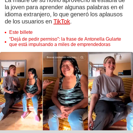
La madre de su novio aprovechó la estadía de
la joven para aprender algunas palabras en el
idioma extranjero, lo que generó los aplausos
de los usuarios en
TikTok
.
Este billete
“Dejá de pedir permiso”: la frase de Antonella Gularte
que está impulsando a miles de emprendedoras