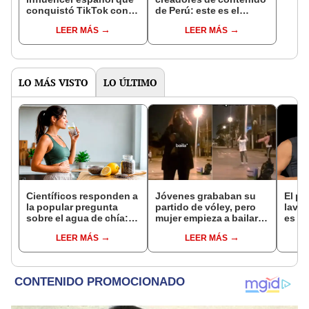
conquistó TikTok con
de Perú: este es el
su pasión por el Perú:
monto que puedes
LEER MÁS
LEER MÁS
"Mi amor nació por la
llegar a cobrar por 1.000
gastronomía"
vistas
LO MÁS VISTO
LO ÚLTIMO
Científicos responden a
Jóvenes grababan su
El p
la popular pregunta
partido de vóley, pero
lavan
sobre el agua de chía:
mujer empieza a bailar
es S
¿realmente ayuda a
frente a la cámara y lo
hoy 
LEER MÁS
LEER MÁS
bajar de peso o es solo
arruina
S/500
un mito viral?