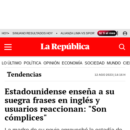
HOY
SINUANO RESULTADOS HOY
ALIANZA LIMA VS SPORT BOYS
JORGE MES
LO ÚLTIMO
POLÍTICA
OPINIÓN
ECONOMÍA
SOCIEDAD
MUNDO
CIE
Tendencias
12 Ago 2023 | 14:16 h
Estadounidense enseña a su
suegra frases en inglés y
usuarios reaccionan: "Son
cómplices"