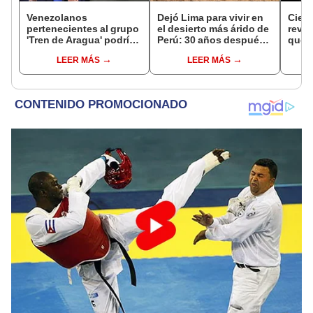
Venezolanos
Dejó Lima para vivir en
Cient
pertenecientes al grupo
el desierto más árido de
reve
'Tren de Aragua' podrían
Perú: 30 años después,
que p
ser deportados de EE.
un rebaño de llamas
inter
LEER MÁS
LEER MÁS
UU. y llevados a
creó un sorprendente
afect
cárceles de El Salvador
ecosistema
Starl