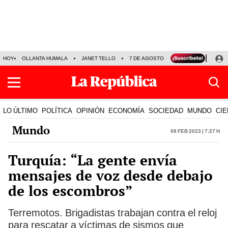
HOY
OLLANTA HUMALA
JANET TELLO
7 DE AGOSTO
TINKA RESULTADOS
LO ÚLTIMO
POLÍTICA
OPINIÓN
ECONOMÍA
SOCIEDAD
MUNDO
CIE
Mundo
08 Feb 2023 | 7:27 h
Turquía: “La gente envía
mensajes de voz desde debajo
de los escombros”
Terremotos. Brigadistas trabajan contra el reloj
para rescatar a víctimas de sismos que