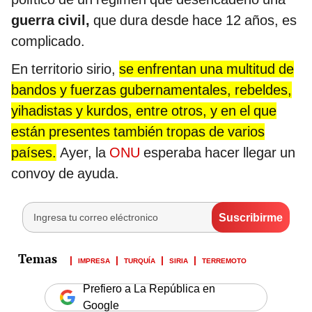
guerra civil,
que dura desde hace 12 años, es
complicado.
En territorio sirio,
se enfrentan una multitud de
bandos y fuerzas gubernamentales, rebeldes,
yihadistas y kurdos, entre otros, y en el que
están presentes también tropas de varios
países.
Ayer, la
ONU
esperaba hacer llegar un
convoy de ayuda.
IMPRESA
TURQUÍA
SIRIA
TERREMOTO
Prefiero a La República en
Google