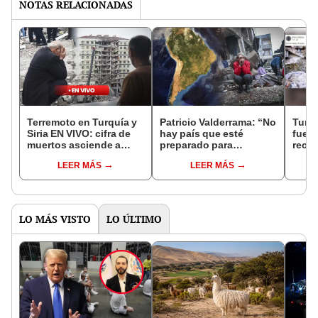
NOTAS RELACIONADAS
Terremoto en Turquía y
Patricio Valderrama: “No
Turqu
Siria EN VIVO: cifra de
hay país que esté
fue c
muertos asciende a
preparado para
recie
7.000 y más de 24.000 se
aguantar un 7.8 como el
2023
LEER MÁS
LEER MÁS
encuentran heridos
de Turquía”
LO MÁS VISTO
LO ÚLTIMO