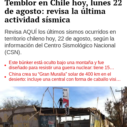
Temblor en Chile hoy, lunes 22
de agosto: revisa la última
actividad sísmica
Revisa AQUÍ los últimos sismos ocurridos en
territorio chileno hoy, 22 de agosto, según la
información del Centro Sismológico Nacional
(CSN).
Este búnker está oculto bajo una montaña y fue
diseñado para resistir una guerra nuclear: tiene 15
edificios
China crea su “Gran Muralla” solar de 400 km en el
desierto: incluye una central con forma de caballo visible
desde el espacio