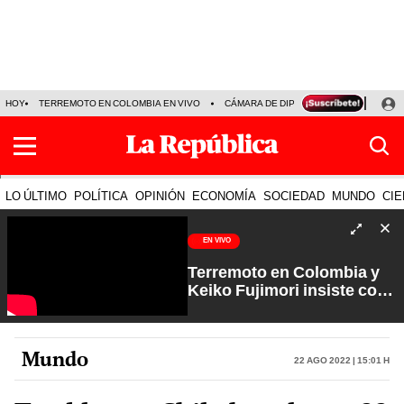
HOY
TERREMOTO EN COLOMBIA EN VIVO
CÁMARA DE DIPUTADOS
PRECIO D
LO ÚLTIMO
POLÍTICA
OPINIÓN
ECONOMÍA
SOCIEDAD
MUNDO
CIE
EN VIVO
Terremoto en Colombia y
Keiko Fujimori insiste con
los feriados | Que No Se Te
Olvide con Carlos Cornejo
Mundo
22 Ago 2022 | 15:01 h