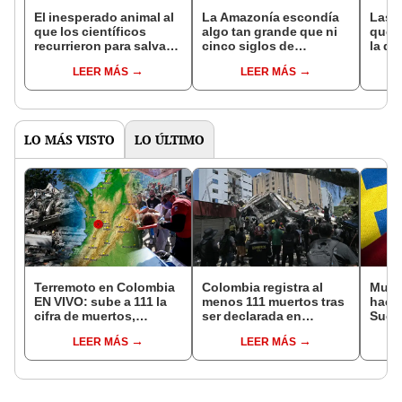
El inesperado animal al
La Amazonía escondía
Las 
que los científicos
algo tan grande que ni
que s
recurrieron para salvar
cinco siglos de
la de
la naturaleza: la
exploraciones lograron
pose
LEER MÁS
LEER MÁS
reintroducción de un
encontrarlo: el hallazgo
simil
asno salvaje está
podría cambiar todo lo
convirtiendo el desierto
que se sabía sobre su
en un paisaje con más
pasado
vida
LO MÁS VISTO
LO ÚLTIMO
Terremoto en Colombia
Colombia registra al
Muje
EN VIVO: sube a 111 la
menos 111 muertos tras
hace 
cifra de muertos,
ser declarada en
Sueci
heridos y últimas
emergencia por
en bu
LEER MÁS
LEER MÁS
medidas de Abelardo de
desastre nacional por el
bioló
la Espriella
terremoto de magnitud
encon
7,4