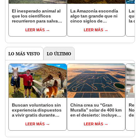
El inesperado animal al
La Amazonía escondía
Las 
que los científicos
algo tan grande que ni
que s
recurrieron para salvar
cinco siglos de
la de
la naturaleza: la
exploraciones lograron
pose
LEER MÁS
LEER MÁS
reintroducción de un
encontrarlo: el hallazgo
simil
asno salvaje está
podría cambiar todo lo
convirtiendo el desierto
que se sabía sobre su
en un paisaje con más
pasado
vida
LO MÁS VISTO
LO ÚLTIMO
Buscan voluntarios sin
China crea su “Gran
Resu
experiencia dispuestos
Muralla” solar de 400 km
Noch
a vivir gratis durante
en el desierto: incluye
de a
una semana: para
una central con forma
ganad
LEER MÁS
LEER MÁS
cuidar caballos, burros
de caballo visible desde
de C
y otros animales
el espacio
rescatados en un
refugio por 2 horas