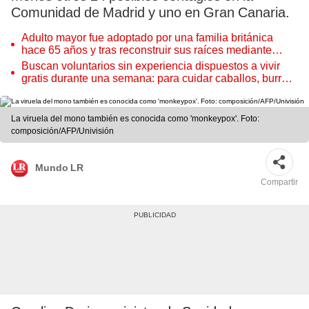
Comunidad de Madrid y uno en Gran Canaria.
Adulto mayor fue adoptado por una familia británica
hace 65 años y tras reconstruir sus raíces mediante
ADN ocurre lo inesperado: “Fue como encontrar una
Buscan voluntarios sin experiencia dispuestos a vivir
aguja en un pajar”
gratis durante una semana: para cuidar caballos, burros
y otros animales rescatados en un refugio por 2 horas
La viruela del mono también es conocida como 'monkeypox'. Foto:
composición/AFP/Univisión
Mundo LR
Compartir