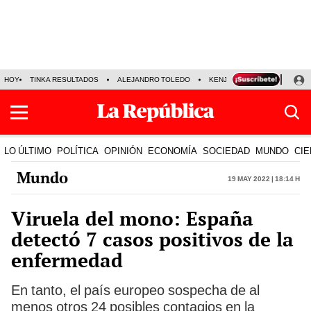
HOY
TINKA RESULTADOS
ALEJANDRO TOLEDO
KENJI FUJIMORI
PRECIO
LO ÚLTIMO
POLÍTICA
OPINIÓN
ECONOMÍA
SOCIEDAD
MUNDO
CIE
Mundo
19 May 2022 | 18:14 h
Viruela del mono: España
detectó 7 casos positivos de la
enfermedad
En tanto, el país europeo sospecha de al
menos otros 24 posibles contagios en la