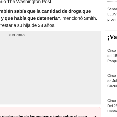
iario The Washington Post.
Senam
también sabía que la cantidad de droga que
LLUV
 y que había que detenerla”
, mencionó Smith,
provi
restar a su hija de 38 años.
¡Va
Circo 
del 15
Parqu
Migue
Circo
de Jul
Círcul
Circo
Del 2
Costa
: declaración de las amigas y todo sobre el caso