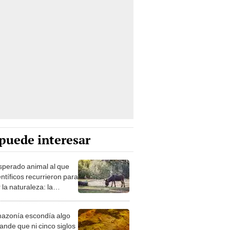
puede interesar
esperado animal al que
entíficos recurrieron para
 la naturaleza: la
roducción de un asno
e está convirtiendo el
azonía escondía algo
rto en un paisaje con
ande que ni cinco siglos
ida