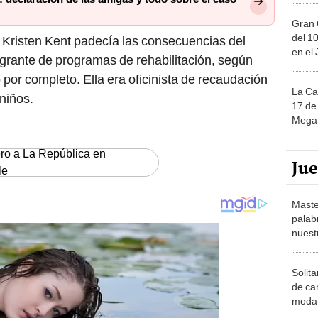
Gran 
del 10
Kristen Kent padecía las consecuencias del
en el
grante de programas de rehabilitación, según
 por completo. Ella era oficinista de recaudación
La Ca
niños.
17 de 
Mega 
ero a La República en
Ju
le
Maste
palab
nuest
Solita
de ca
moda.
demue