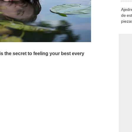
Ajedre
de es
piezas
consi