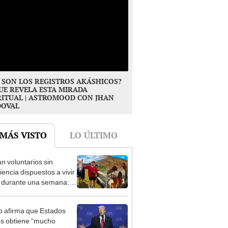
 SON LOS REGISTROS AKÁSHICOS?
UE REVELA ESTA MIRADA
RITUAL | ASTROMOOD CON JHAN
DOVAL
 MÁS VISTO
LO ÚLTIMO
n voluntarios sin
iencia dispuestos a vivir
1
s durante una semana:
cuidar caballos, burros y
 animales rescatados en
 afirma que Estados
fugio por 2 horas
s obtiene “mucho