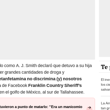
Te 
icado como A. J. Smith declaró que detuvo a su hija
er grandes cantidades de droga y
tanfetamina no discrimina (y) nosotros
El in
los ci
ina de Facebook
Franklin Country Sheriff’s
salvar
en el golfo de México, al sur de Tallahassee.
reint
salvaj
La Am
desie
stuvieron a punto de matarlo: “Era un manicomio
tan gr
más v