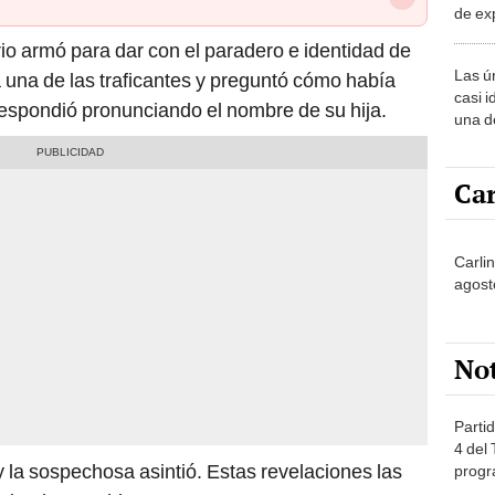
de ex
encont
io armó para dar con el paradero e identidad de
podrí
Las ú
a una de las traficantes y preguntó cómo había
sabía
casi i
respondió pronunciando el nombre de su hija.
una d
muy s
Car
Carli
agost
No
Partid
4 del
, y la sospechosa asintió. Estas revelaciones las
progr
dónde