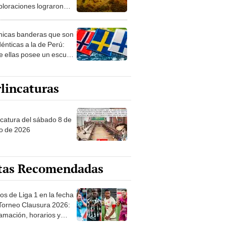
ploraciones lograron
rarlo: el hallazgo
a cambiar todo lo que se
nicas banderas que son
 sobre su pasado
dénticas a la de Perú:
e ellas posee un escudo
imilar
lincaturas
ncatura del sábado 8 de
o de 2026
tas Recomendadas
os de Liga 1 en la fecha
 Torneo Clausura 2026:
amación, horarios y
 ver