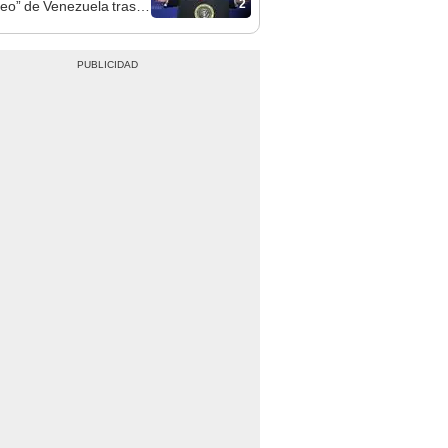
2
leo” de Venezuela tras la
 de Nicolás Maduro