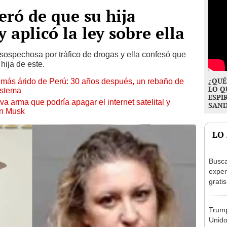
eró de que su hija
y aplicó la ley sobre ella
a sospechosa por tráfico de drogas y ella confesó que
hija de este.
¿QUÉ
to más árido de Perú: 30 años después, un rebaño de
LO Q
istema
ESPI
a arma que podría apagar el internet satelital y
SAN
on Musk
LO
Busca
exper
grati
para 
otros
Trump
un re
Unido