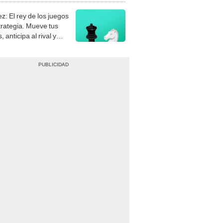
z: El rey de los juegos
trategia. Mueve tus
, anticipa al rival y
gue el jaque mate.