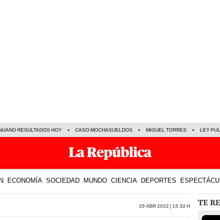
NUANO RESULTADOS HOY
CASO MOCHASUELDOS
MIGUEL TORRES
LEY PU
N
ECONOMÍA
SOCIEDAD
MUNDO
CIENCIA
DEPORTES
ESPECTÁCU
TE R
29 Abr 2022 | 15:32 h