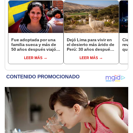
Fue adoptada por una
Dejó Lima para vivir en
Cient
familia sueca y más de
el desierto más árido de
reve
50 años después viajó a
Perú: 30 años después,
que p
Sudamérica en busca de
un rebaño de llamas
inter
LEER MÁS
LEER MÁS
sus raíces: "Encontré
creó un sorprendente
afect
esa parte faltante"
ecosistema
Starl