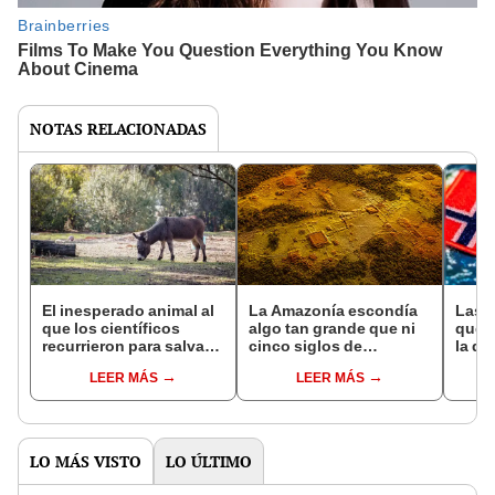
NOTAS RELACIONADAS
El inesperado animal al
La Amazonía escondía
Las 
que los científicos
algo tan grande que ni
que s
recurrieron para salvar
cinco siglos de
la de
la naturaleza: la
exploraciones lograron
pose
LEER MÁS
LEER MÁS
reintroducción de un
encontrarlo: el hallazgo
simil
asno salvaje está
podría cambiar todo lo
convirtiendo el desierto
que se sabía sobre su
en un paisaje con más
pasado
vida
LO MÁS VISTO
LO ÚLTIMO