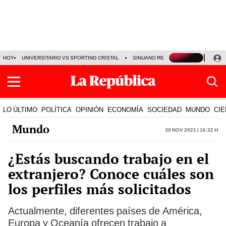
HOY
UNIVERSITARIO VS SPORTING CRISTAL
SINUANO RESULTADOS HOY
CA
LO ÚLTIMO
POLÍTICA
OPINIÓN
ECONOMÍA
SOCIEDAD
MUNDO
CIE
Mundo
30 Nov 2021 | 16:32 h
¿Estás buscando trabajo en el
extranjero? Conoce cuáles son
los perfiles más solicitados
Actualmente, diferentes países de América,
Europa y Oceanía ofrecen trabajo a