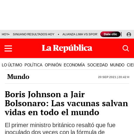
HOY
SINUANO RESULTADOS HOY
ALIANZA LIMA VS SPORT BOYS
JORGE MES
LO ÚLTIMO
POLÍTICA
OPINIÓN
ECONOMÍA
SOCIEDAD
MUNDO
CIE
Mundo
20 Sep 2021 | 20:42 h
Boris Johnson a Jair
Bolsonaro: Las vacunas salvan
vidas en todo el mundo
El primer ministro británico resaltó que fue
inoculado dos veces con la fórmula de