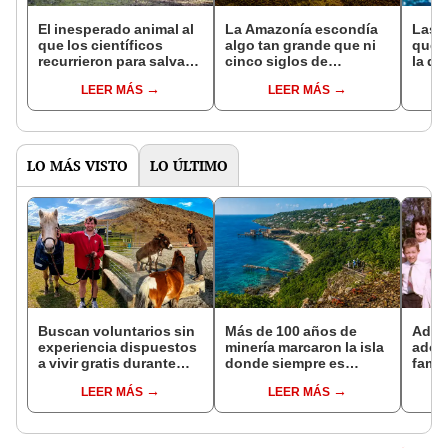
El inesperado animal al
La Amazonía escondía
Las 
que los científicos
algo tan grande que ni
que s
recurrieron para salvar
cinco siglos de
la de
la naturaleza: la
exploraciones lograron
pose
LEER MÁS
LEER MÁS
reintroducción de un
encontrarlo: el hallazgo
simil
asno salvaje está
podría cambiar todo lo
convirtiendo el desierto
que se sabía sobre su
en un paisaje con más
pasado
vida
LO MÁS VISTO
LO ÚLTIMO
Buscan voluntarios sin
Más de 100 años de
Adul
experiencia dispuestos
minería marcaron la isla
adop
a vivir gratis durante
donde siempre es
famil
una semana: para
Navidad: hoy es un
años 
LEER MÁS
LEER MÁS
cuidar caballos, burros
santuario natural y
sus r
y otros animales
destino turístico
ADN o
rescatados en un
mundial
ines
refugio por 2 horas
encon