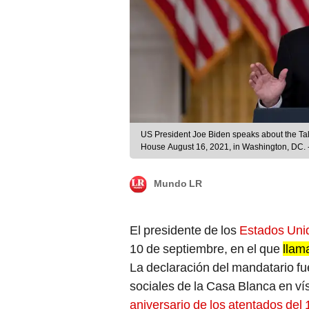
US President Joe Biden speaks about the Tal
House August 16, 2021, in Washington, DC. -
Afghanistan with his address to the nation fr
Democrat's domestic political fortunes reeli
Mundo LR
El presidente de los
Estados Uni
10 de septiembre, en el que
llam
La declaración del mandatario fue
sociales de la Casa Blanca en v
aniversario de los atentados del 