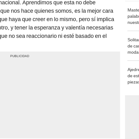
 nacional. Aprendimos que esta no debe
Maste
 que nos hace quienes somos, es la mejor cara
palab
que haya que creer en lo mismo, pero sí implica
nuest
tro, y tener la esperanza y valentía necesarias
 que no sea reaccionario ni esté basado en el
Solita
de ca
moda.
demue
Ajedre
de es
piezas
consi