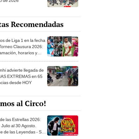
o de 2026
tas Recomendadas
os de Liga 1 en la fecha
 Torneo Clausura 2026:
amación, horarios y
 ver
hi advierte llegada de
IAS EXTREMAS en 65
ncias desde HOY
mos al Circo!
de las Estrellas 2026:
 Julio al 30 Agosto.
e de las Leyendas - San
l