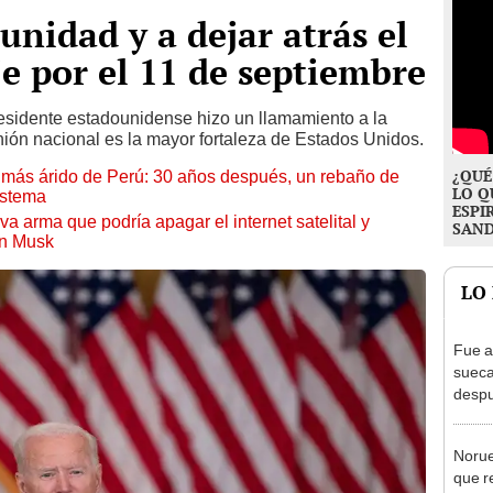
unidad y a dejar atrás el
 por el 11 de septiembre
residente estadounidense hizo un llamamiento a la
unión nacional es la mayor fortaleza de Estados Unidos.
¿QUÉ
to más árido de Perú: 30 años después, un rebaño de
LO Q
istema
ESPI
a arma que podría apagar el internet satelital y
SAN
on Musk
LO
Fue a
sueca
despu
en bu
"Enco
Norue
que r