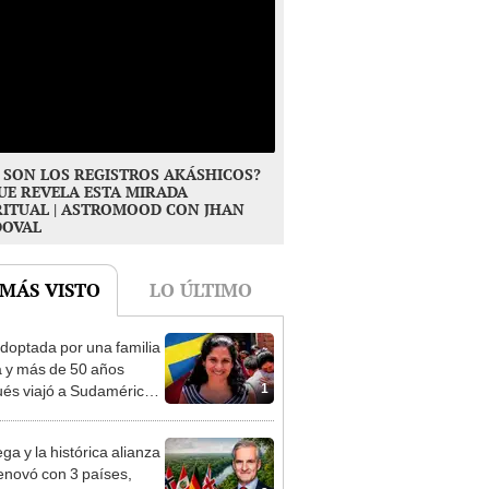
 SON LOS REGISTROS AKÁSHICOS?
UE REVELA ESTA MIRADA
RITUAL | ASTROMOOD CON JHAN
DOVAL
 MÁS VISTO
LO ÚLTIMO
doptada por una familia
 y más de 50 años
1
és viajó a Sudamérica
sca de sus raíces:
ntré esa parte faltante"
ga y la histórica alianza
enovó con 3 países,