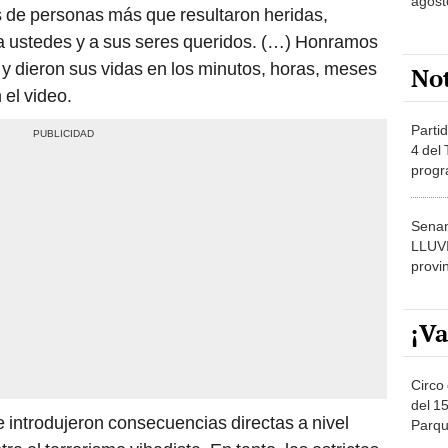
agost
s de personas más que resultaron heridas,
 ustedes y a sus seres queridos. (…) Honramos
 y dieron sus vidas en los minutos, horas, meses
No
 el video.
Partid
4 del
progr
dónde
Senam
LLUV
provi
¡Va
Circo 
del 15
 introdujeron consecuencias directas a nivel
Parqu
Migue