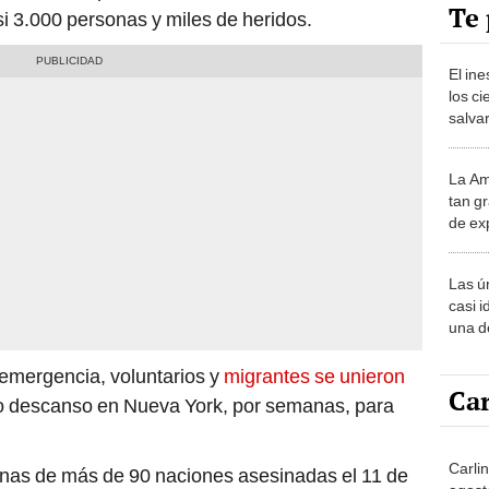
Te 
i 3.000 personas y miles de heridos.
El in
los ci
salvar
reint
salvaj
La Am
desie
tan gr
más v
de ex
encont
podrí
Las ú
sabía
casi i
una d
muy s
 emergencia, voluntarios y
migrantes se unieron
Car
o descanso en Nueva York, por semanas, para
Carlin
sonas de más de 90 naciones asesinadas el 11 de