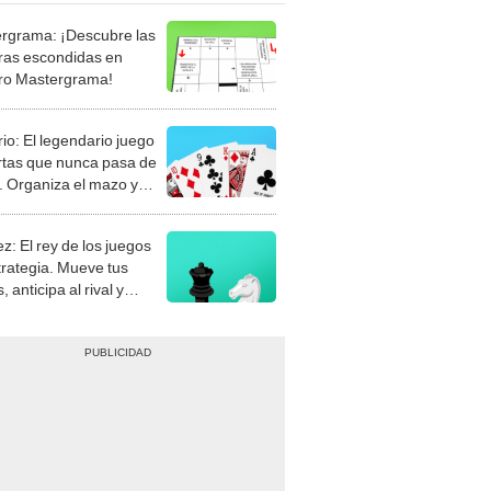
rgrama: ¡Descubre las
ras escondidas en
ro Mastergrama!
rio: El legendario juego
rtas que nunca pasa de
 Organiza el mazo y
stra tu habilidad.
z: El rey de los juegos
trategia. Mueve tus
, anticipa al rival y
gue el jaque mate.