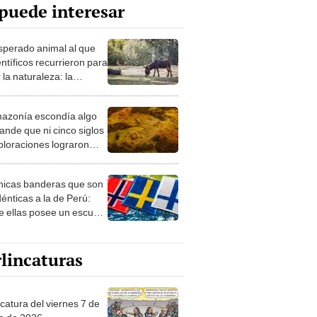
puede interesar
esperado animal al que
entíficos recurrieron para
 la naturaleza: la
roducción de un asno
e está convirtiendo el
azonía escondía algo
rto en un paisaje con
ande que ni cinco siglos
ida
ploraciones lograron
rarlo: el hallazgo
a cambiar todo lo que se
nicas banderas que son
 sobre su pasado
dénticas a la de Perú:
e ellas posee un escudo
imilar
lincaturas
catura del viernes 7 de