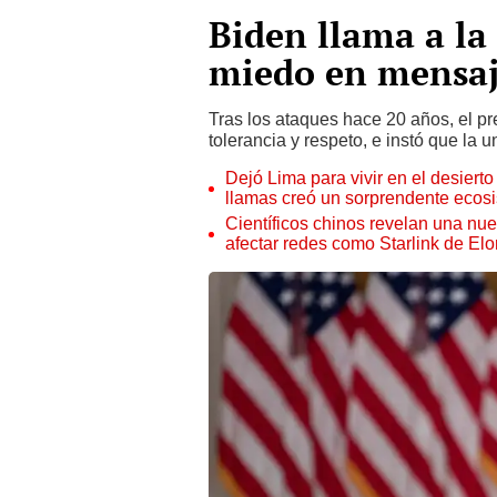
Biden llama a la 
miedo en mensaje
Tras los ataques hace 20 años, el p
tolerancia y respeto, e instó que la 
Dejó Lima para vivir en el desier
llamas creó un sorprendente ecos
Científicos chinos revelan una nuev
afectar redes como Starlink de El