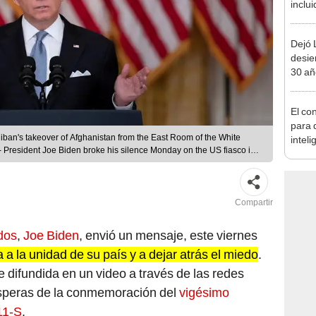
inclui
defor
al 20
Dejó L
desie
30 añ
de ll
sorpr
El co
para d
iban's takeover of Afghanistan from the East Room of the White
inteli
 President Joe Biden broke his silence Monday on the US fiasco in
que v
om the White House, as a lightning Taliban victory sent the
ng. (Photo by Brendan Smialowski / AFP)
Compartir
dos
,
Joe Biden
, envió un mensaje, este viernes
a a la unidad de su país y a dejar atrás el miedo
.
 difundida en un video a través de las redes
ísperas de la conmemoración del
vigésimo
11-S
.