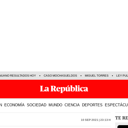
NUANO RESULTADOS HOY
CASO MOCHASUELDOS
MIGUEL TORRES
LEY PU
N
ECONOMÍA
SOCIEDAD
MUNDO
CIENCIA
DEPORTES
ESPECTÁCU
TE R
10 Sep 2021 | 23:13 h