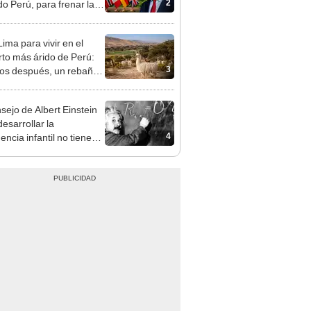
2
do Perú, para frenar la
estación de la Amazonía
30
ima para vivir en el
rto más árido de Perú:
3
os después, un rebaño
amas creó un
endente ecosistema
nsejo de Albert Einstein
esarrollar la
4
gencia infantil no tiene
er con las matemáticas