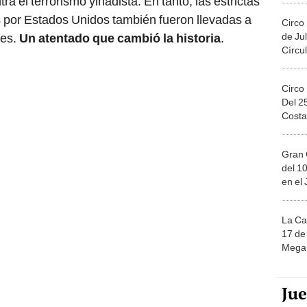
ra el terrorismo yihadista. En tanto, las estrictas
por Estados Unidos también fueron llevadas a
Circo
de Jul
ses.
Un atentado que cambió la historia
.
Círcul
Circo
Del 2
Costa
Gran 
del 10
en el
La Ca
17 de 
Mega 
Ju