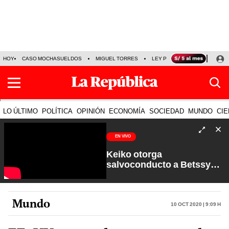
HOY
CASO MOCHASUELDOS
MIGUEL TORRES
LEY PULPÍN
PRECIO DEL
LO ÚLTIMO
POLÍTICA
OPINIÓN
ECONOMÍA
SOCIEDAD
MUNDO
CIE
EN VIVO
Keiko otorga
salvoconducto a Betssy
Chávez y renuevan
Petroperú | Sin Guion con
Rosa María Palacios
Mundo
10 Oct 2020 | 9:09 h