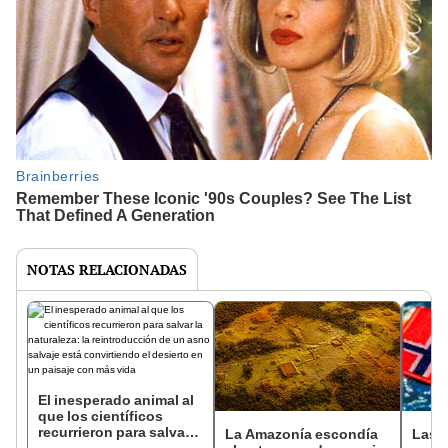
NOTAS RELACIONADAS
El inesperado animal al
que los científicos
recurrieron para salvar
La Amazonía escondía
Las 
la naturaleza: la