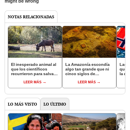
NOTAS RELACIONADAS
El inesperado animal al
La Amazonía escondía
Las 
que los científicos
algo tan grande que ni
que s
recurrieron para salvar
cinco siglos de
la de
la naturaleza: la
exploraciones lograron
pose
LEER MÁS
LEER MÁS
reintroducción de un
encontrarlo: el hallazgo
simil
asno salvaje está
podría cambiar todo lo
convirtiendo el desierto
que se sabía sobre su
en un paisaje con más
pasado
vida
LO MÁS VISTO
LO ÚLTIMO