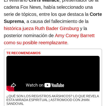
El veterano
Chris Wallace
, presentador de la
cadena Fox News, había seleccionado una
serie de tópicos, entre los que destaca la
Corte
Suprema
, a causa del fallecimiento de la
histórica jueza Ruth Bader Ginsburg
y la
posterior nominación de
Amy Coney Barrett
como su posible reemplazante
.
TE RECOMENDAMOS
¿QUÉ SON LOS REGISTROS AKÁSHICOS? LO QUE REVELA
ESTA MIRADA ESPIRITUAL | ASTROMOOD CON JHAN
SANDOVAL