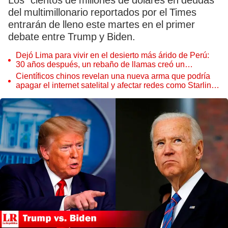
Los “cientos de millones de dólares en deudas”
del multimillonario reportados por el Times
entrarán de lleno este martes en el primer
debate entre Trump y Biden.
Dejó Lima para vivir en el desierto más árido de Perú:
30 años después, un rebaño de llamas creó un
sorprendente ecosistema
Científicos chinos revelan una nueva arma que podría
apagar el internet satelital y afectar redes como Starlink
de Elon Musk