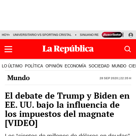
HOY
UNIVERSITARIO VS SPORTING CRISTAL
SINUANO RESULTADOS HOY
CA
LO ÚLTIMO
POLÍTICA
OPINIÓN
ECONOMÍA
SOCIEDAD
MUNDO
CIE
Mundo
28 Sep 2020 | 22:35 h
El debate de Trump y Biden en
EE. UU. bajo la influencia de
los impuestos del magnate
[VIDEO]